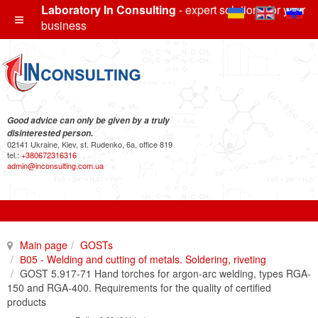
Laboratory In Consulting
- expert solutions for your
business
Good advice can only be given by a truly
disinterested person.
02141 Ukraine, Kiev, st. Rudenko, 6a, office 819
tel.:
+380672316316
admin@inconsulting.com.ua
Main page
GOSTs
В05 - Welding and cutting of metals. Soldering, riveting
GOST 5.917-71 Hand torches for argon-arc welding, types RGA-
150 and RGA-400. Requirements for the quality of certified
products