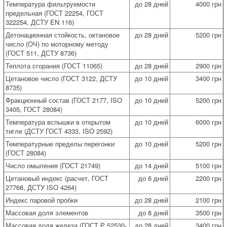
Температура фильтруемости
до 28 дней
4000 грн
предельная (ГОСТ 22254, ГОСТ
322254, ДСТУ EN 116)
Детонационная стойкость, октановое
до 28 дней
5200 грн
число (ОЧ) по моторному методу
(ГОСТ 511, ДСТУ 8736)
Теплота сгорания (ГОСТ 11065)
до 28 дней
2900 грн
Цетановое число (ГОСТ 3122, ДСТУ
до 10 дней
3400 грн
8735)
Фракционный состав (ГОСТ 2177, ISO
до 10 дней
5200 грн
3405, ГОСТ 28084)
Температура вспышки в открытом
до 10 дней
6000 грн
тигле (ДСТУ ГОСТ 4333, ISO 2592)
Температурные пределы перегонки
до 10 дней
5200 грн
(ГОСТ 28084)
Число омыления (ГОСТ 21749)
до 14 дней
5100 грн
Цетановый индекс (расчет, ГОСТ
до 6 дней
2200 грн
27768, ДСТУ ISO 4264)
Индекс паровой пробки
до 28 дней
2100 грн
Массовая доля элементов
до 8 дней
3500 грн
Массовая доля железа (ГОСТ Р 52530-
до 28 дней
3400 грн