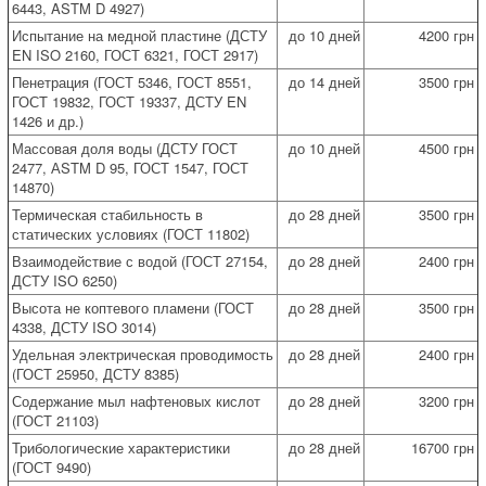
6443, ASTM D 4927)
Испытание на медной пластине (ДСТУ
до 10 дней
4200 грн
EN ISO 2160, ГОСТ 6321, ГОСТ 2917)
Пенетрация (ГОСТ 5346, ГОСТ 8551,
до 14 дней
3500 грн
ГОСТ 19832, ГОСТ 19337, ДСТУ EN
1426 и др.)
Массовая доля воды (ДСТУ ГОСТ
до 10 дней
4500 грн
2477, АSTM D 95, ГОСТ 1547, ГОСТ
14870)
Термическая стабильность в
до 28 дней
3500 грн
статических условиях (ГОСТ 11802)
Взаимодействие с водой (ГОСТ 27154,
до 28 дней
2400 грн
ДСТУ ISО 6250)
Высота не коптевого пламени (ГОСТ
до 28 дней
3500 грн
4338, ДСТУ ISО 3014)
Удельная электрическая проводимость
до 28 дней
2400 грн
(ГОСТ 25950, ДСТУ 8385)
Содержание мыл нафтеновых кислот
до 28 дней
3200 грн
(ГОСТ 21103)
Трибологические характеристики
до 28 дней
16700 грн
(ГОСТ 9490)