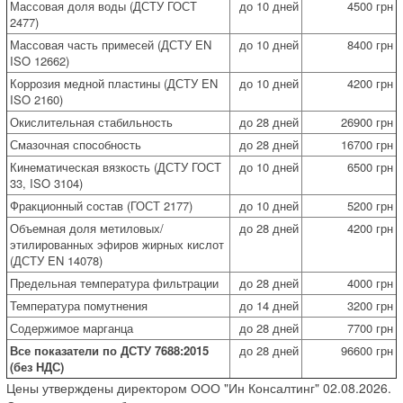
Массовая доля воды (ДСТУ ГОСТ
до 10 дней
4500 грн
2477)
Массовая часть примесей (ДСТУ EN
до 10 дней
8400 грн
ISO 12662)
Коррозия медной пластины (ДСТУ EN
до 10 дней
4200 грн
ISO 2160)
Окислительная стабильность
до 28 дней
26900 грн
Смазочная способность
до 28 дней
16700 грн
Кинематическая вязкость (ДСТУ ГОСТ
до 10 дней
6500 грн
33, ISO 3104)
Фракционный состав (ГОСТ 2177)
до 10 дней
5200 грн
Объемная доля метиловых/
до 28 дней
4200 грн
этилированных эфиров жирных кислот
(ДСТУ EN 14078)
Предельная температура фильтрации
до 28 дней
4000 грн
Температура помутнения
до 14 дней
3200 грн
Содержимое марганца
до 28 дней
7700 грн
Все показатели по ДСТУ 7688:2015
до 28 дней
96600 грн
(без НДС)
Цены утверждены директором ООО "Ин Консалтинг" 02.08.2026.