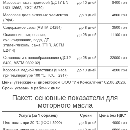
Массовая часть примесей (ДСТУ EN
до 10 дней
8400 грн
ISO 12662, ГОСТ 6370)
Массовая доля активных элементов
до 8 дней
4800 грн
(РФА)
Содержимое серы (ASTM D4294)
до 8 дней
3500 грн
Окисление, нитрование,
до 28 дней
11100 грн
сульфирование, вода, ДП,
этиленгликоль, сажа (FTIR, ASTM
E2414)
Склонности к пенообразованию (ДСТУ
до 28 дней
22000 грн
8420, ASTM 0892-02)
Коррозия медной пластинки (3 часа
до 10 дней
4200 грн
при температуре 100 °С, ГОСТ 2917)
Цены утверждены директором ООО "Ин Консалтинг" 02.08.2026.
Сроки указани в рабочих днях
Пакет: основные показатели для
моторного масла
Услуга (за 1 образец)
Сроки
Цена без НДС*
Плотность при 20 °С (ГОСТ 3900)
до 6 дней
4000 грн
Вязкость кинематическая при
до 10 дней
6500 грн