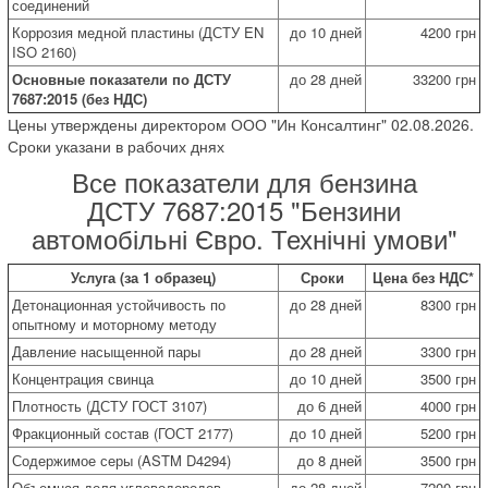
соединений
Коррозия медной пластины (ДСТУ EN
до 10 дней
4200 грн
ISO 2160)
Основные показатели по ДСТУ
до 28 дней
33200 грн
7687:2015 (без НДС)
Цены утверждены директором ООО "Ин Консалтинг" 02.08.2026.
Сроки указани в рабочих днях
Все показатели для бензина
ДСТУ 7687:2015 "Бензини
автомобільні Євро. Технічні умови"
Услуга (за 1 образец)
Сроки
Цена без НДС*
Детонационная устойчивость по
до 28 дней
8300 грн
опытному и моторному методу
Давление насыщенной пары
до 28 дней
3300 грн
Концентрация свинца
до 10 дней
3500 грн
Плотность (ДСТУ ГОСТ 3107)
до 6 дней
4000 грн
Фракционный состав (ГОСТ 2177)
до 10 дней
5200 грн
Содержимое серы (ASTM D4294)
до 8 дней
3500 грн
Объемная доля углеводородов
до 28 дней
7200 грн