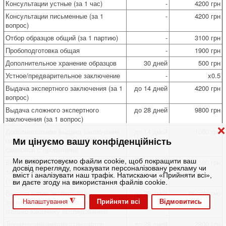
Консультации устные (за 1 час)
-
4200 грн
Консультации письменные (за 1
-
4200 грн
вопрос)
Отбор образцов общий (за 1 партию)
-
3100 грн
Пробоподготовка общая
-
1900 грн
Дополнительное хранение образцов
30 дней
500 грн
Устное/предварительное заключение
-
x0.5
Выдача экспертного заключения (за 1
до 14 дней
4200 грн
вопрос)
Выдача сложного экспертного
до 28 дней
9800 грн
заключения (за 1 вопрос)
❌
Дополнительная выдача заключения
до 14 дней
1000 грн
на английском языке (за 1800
Ми цінуємо вашу конфіденційність
символов с пробелами)
Ми використовуємо файли cookie, щоб покращити ваш
Выдача дубликата экспертного
до 28 дней
1500 грн
досвід перегляду, показувати персоналізовану рекламу чи
заключения или протокола
вміст і аналізувати наш трафік. Натискаючи «Прийняти всі»,
(только заказчику исследований)
ви даєте згоду на використання файлів cookie.
Выдача копии экспертного
до 28 дней
бесплатно
заключения или протокола
◮
Прийняти всі
Відмовитись
Налаштування
(только заказчику исследований)
Технический анализ стандартов,
до 28 дней
2800 грн