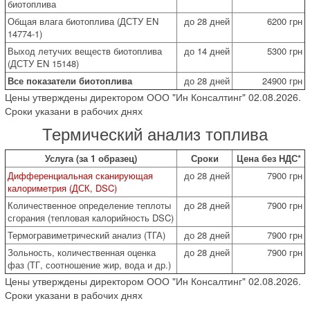
биотоплива
Общая влага биотоплива (ДСТУ EN
до 28 дней
6200 грн
14774-1)
Выход летучих веществ биотоплива
до 14 дней
5300 грн
(ДСТУ EN 15148)
Все показатели биотоплива
до 28 дней
24900 грн
Цены утверждены директором ООО "Ин Консалтинг" 02.08.2026.
Сроки указани в рабочих днях
Термический анализ топлива
Услуга (за 1 образец)
Сроки
Цена без НДС*
Дифференциальная сканирующая
до 28 дней
7900 грн
калориметрия (ДСК, DSC)
Количественное определение теплоты
до 28 дней
7900 грн
сгорания (тепловая калорийность DSC)
Термогравиметрический анализ (ТГА)
до 28 дней
7900 грн
Зольность, количественная оценка
до 28 дней
7900 грн
фаз (ТГ, соотношение жир, вода и др.)
Цены утверждены директором ООО "Ин Консалтинг" 02.08.2026.
Сроки указани в рабочих днях