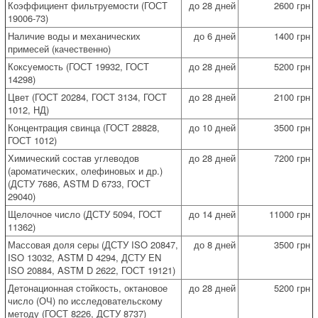
Коэффициент фильтруемости (ГОСТ
до 28 дней
2600 грн
19006-73)
Наличие воды и механических
до 6 дней
1400 грн
примесей (качественно)
Коксуемость (ГОСТ 19932, ГОСТ
до 28 дней
5200 грн
14298)
Цвет (ГОСТ 20284, ГОСТ 3134, ГОСТ
до 28 дней
2100 грн
1012, НД)
Концентрация свинца (ГОСТ 28828,
до 10 дней
3500 грн
ГОСТ 1012)
Химический состав углеводов
до 28 дней
7200 грн
(ароматических, олефиновых и др.)
(ДСТУ 7686, ASTM D 6733, ГОСТ
29040)
Щелочное число (ДСТУ 5094, ГОСТ
до 14 дней
11000 грн
11362)
Массовая доля серы (ДСТУ ISO 20847,
до 8 дней
3500 грн
ISO 13032, ASTM D 4294, ДСТУ EN
ISО 20884, ASTM D 2622, ГОСТ 19121)
Детонационная стойкость, октановое
до 28 дней
5200 грн
число (ОЧ) по исследовательскому
методу (ГОСТ 8226, ДСТУ 8737)