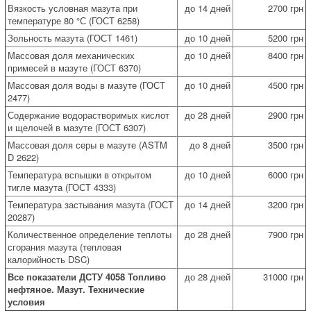
Вязкость условная мазута при
до 14 дней
2700 грн
температуре 80 °С (ГОСТ 6258)
Зольность мазута (ГОСТ 1461)
до 10 дней
5200 грн
Массовая доля механических
до 10 дней
8400 грн
примесей в мазуте (ГОСТ 6370)
Массовая доля воды в мазуте (ГОСТ
до 10 дней
4500 грн
2477)
Содержание водорастворимых кислот
до 28 дней
2900 грн
и щелочей в мазуте (ГОСТ 6307)
Массовая доля серы в мазуте (ASTM
до 8 дней
3500 грн
D 2622)
Температура вспышки в открытом
до 10 дней
6000 грн
тигле мазута (ГОСТ 4333)
Температура застывания мазута (ГОСТ
до 14 дней
3200 грн
20287)
Количественное определение теплоты
до 28 дней
7900 грн
сгорания мазута (тепловая
калорийность DSC)
Все показатели ДСТУ 4058 Топливо
до 28 дней
31000 грн
нефтяное. Мазут. Технические
условия