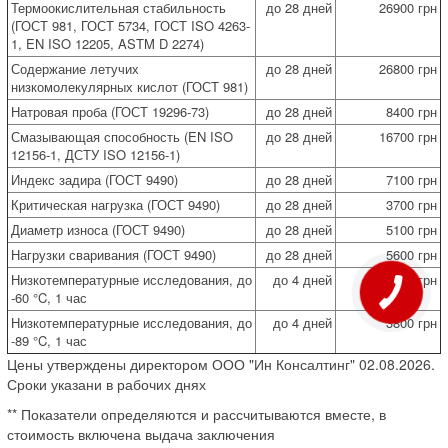
Термоокислительная стабильность
до 28 дней
26900 грн
(ГОСТ 981, ГОСТ 5734, ГОСТ ISO 4263-
1, EN ISO 12205, ASTM D 2274)
Содержание летучих
до 28 дней
26800 грн
низкомолекулярных кислот (ГОСТ 981)
Натровая проба (ГОСТ 19296-73)
до 28 дней
8400 грн
Смазывающая способность (EN ISO
до 28 дней
16700 грн
12156-1, ДСТУ ISO 12156-1)
Индекс задира (ГОСТ 9490)
до 28 дней
7100 грн
Критическая нагрузка (ГОСТ 9490)
до 28 дней
3700 грн
Диаметр износа (ГОСТ 9490)
до 28 дней
5100 грн
Нагрузки сваривания (ГОСТ 9490)
до 28 дней
5600 грн
Низкотемпературные исследования, до
до 4 дней
3200 грн
-60 °C, 1 час
Низкотемпературные исследования, до
до 4 дней
3800 грн
-89 °C, 1 час
Цены утверждены директором ООО "Ин Консалтинг" 02.08.2026.
Сроки указани в рабочих днях
** Показатели определяются и рассчитываются вместе, в
стоимость включена выдача заключения