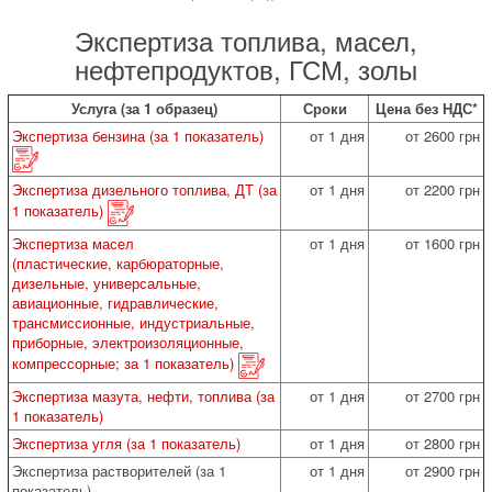
Экспертиза топлива, масел,
нефтепродуктов, ГСМ, золы
Услуга (за 1 образец)
Сроки
Цена без НДС*
Экспертиза бензина (за 1 показатель)
от 1 дня
от 2600 грн
Экспертиза дизельного топлива, ДТ (за
от 1 дня
от 2200 грн
1 показатель)
Экспертиза масел
от 1 дня
от 1600 грн
(пластические, карбюраторные,
дизельные, универсальные,
авиационные, гидравлические,
трансмиссионные, индустриальные,
приборные, электроизоляционные,
компрессорные; за 1 показатель)
Экспертиза мазута, нефти, топлива (за
от 1 дня
от 2700 грн
1 показатель)
Экспертиза угля (за 1 показатель)
от 1 дня
от 2800 грн
Экспертиза растворителей (за 1
от 1 дня
от 2900 грн
показатель)