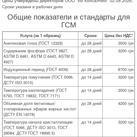
Цены утверждены директором ООО "Ин Консалтинг" 02.08.2026.
Сроки указани в рабочих днях
Общие показатели и стандарты для
ГСМ
Услуга (за 1 образец)
Сроки
Цена без НДС*
Анилиновая точка (ГОСТ 12329)
до 28 дней
3500 грн
Содержание фосфора (ГОСТ 9827,
до 28 дней
3200 грн
ASTM D 6481, ASTM D 6443, ASTM D
4927)
Индукционный период (ГОСТ 4039)
до 28 дней
8700 грн
Температура помутнения (ГОСТ 5066,
до 14 дней
3200 грн
ДСТУ ISO 3015)
Температура каплепадения (ГОСТ
до 14 дней
3500 грн
6793, ГОСТ 19832, ГОСТ 7171)
Объемная доля метиловых/
до 28 дней
4200 грн
этилированных эфиров жирных кислот
(ДСТУ EN 14078)
Температура начала кристаллизации
до 14 дней
3200 грн
(ГОСТ 5066, ДСТУ ISO 3013, ГОСТ
28084, ДСТУ ГОСТ 18995.5)