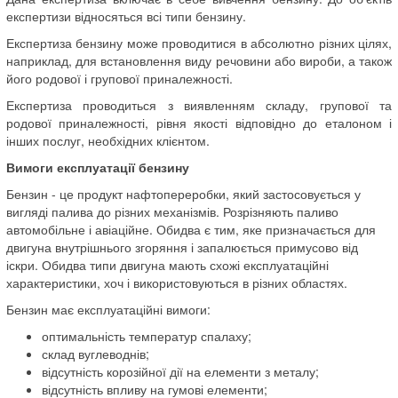
експертизи відносяться всі типи бензину.
Експертиза бензину може проводитися в абсолютно різних цілях,
наприклад, для встановлення виду речовини або вироби, а також
його родової і групової приналежності.
Експертиза проводиться з виявленням складу, групової та
родової приналежності, рівня якості відповідно до еталоном і
інших послуг, необхідних клієнтом.
Вимоги експлуатації бензину
Бензин - це продукт нафтопереробки, який застосовується у
вигляді палива до різних механізмів. Розрізняють паливо
автомобільне і авіаційне. Обидва є тим, яке призначається для
двигуна внутрішнього згоряння і запалюється примусово від
іскри. Обидва типи двигуна мають схожі експлуатаційні
характеристики, хоч і використовуються в різних областях.
Бензин має експлуатаційні вимоги:
оптимальність температур спалаху;
склад вуглеводнів;
відсутність корозійної дії на елементи з металу;
відсутність впливу на гумові елементи;