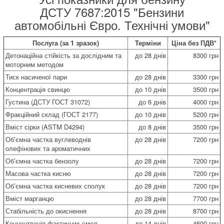
ДСТУ 7687:2015 "Бензини
автомобільні Євро. Технічні умови"
Послуга (за 1 зразок)
Терміни
Ціна без ПДВ*
Детонаційна стійкість за дослідним та
до 28 днів
8300 грн
моторним методом
Тиск насиченої пари
до 28 днів
3300 грн
Концентрація свинцю
до 10 днів
3500 грн
Густина (ДСТУ ГОСТ 31072)
до 6 днів
4000 грн
Фракційний склад (ГОСТ 2177)
до 10 днів
5200 грн
Вміст сірки (ASTM D4294)
до 8 днів
3500 грн
Об’ємна частка вуглеводнів
до 28 днів
7200 грн
олефінових та ароматичних
Об’ємна частка бензолу
до 28 днів
7200 грн
Масова частка кисню
до 28 днів
7200 грн
Об’ємна частка кисневих сполук
до 28 днів
7200 грн
Вміст марганцю
до 28 днів
7700 грн
Стабільність до окиснення
до 28 днів
8700 грн
Концентрація фактичних смол
до 14 днів
4600 грн