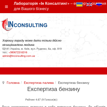
Лабораторія «Ін Консалтинг»
– експертні рішення
для Вашого бізнесу
Хорошу пораду може дати тільки дійсно
незацікавлена людина
02141 Україна, м. Київ, вул. Руденко, 6а, оф. 819
тел.:
+380672316316
admin@inconsulting.com.ua
Головна
Експертиза палива
Експертиза бензину
Експертиза бензину
Рейтинг 4.67 (9 Голоси(ів))
Дана експертиза включає в себе вивчення бензину. До об'єктів