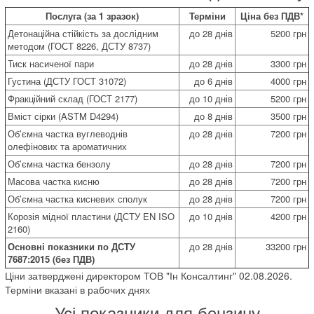
Послуга (за 1 зразок)
Терміни
Ціна без ПДВ*
Детонаційна стійкість за дослідним
до 28 днів
5200 грн
методом (ГОСТ 8226, ДСТУ 8737)
Тиск насиченої пари
до 28 днів
3300 грн
Густина (ДСТУ ГОСТ 31072)
до 6 днів
4000 грн
Фракційний склад (ГОСТ 2177)
до 10 днів
5200 грн
Вміст сірки (ASTM D4294)
до 8 днів
3500 грн
Об’ємна частка вуглеводнів
до 28 днів
7200 грн
олефінових та ароматичних
Об’ємна частка бензолу
до 28 днів
7200 грн
Масова частка кисню
до 28 днів
7200 грн
Об’ємна частка кисневих сполук
до 28 днів
7200 грн
Корозія мідної пластини (ДСТУ EN ISO
до 10 днів
4200 грн
2160)
Основні показники по ДСТУ
до 28 днів
33200 грн
7687:2015 (без ПДВ)
Ціни затверджені директором ТОВ "Ін Консалтинг" 02.08.2026.
Терміни вказані в рабочих днях
Усі показники для бензину