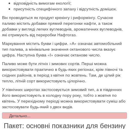
відповідність вимогам екології;
присутність специфічного запаху і відсутність домішок.
Він проводиться як продукт крекінгу і риформінгу. Сучасне
паливо містить добавки прямий перегонки нафти, а також
добавки у вигляді легких вуглеводнів, ароматичних вуглеводнів,
які отримують від переробки Нафтогаз.
Маркування містить букви і цифри. «А» означає автомобільний
тип палива, а мінімальне значення октанового числа вказує
цифра. Наступна буква «І» означає октанове число.
Паливо може бути літніх і зимових сортів. Перші можна
використовувати практично в будь-яких регіонах, крім півночі та
східних районів, в період з квітня по жовтень. Там, де цілий рік
тепло, літній сорт використовують цілорічно.
У північних широтах застосовується зимовий тип, а в південних
його використовують в холодну пору року, тобто з жовтня по
квітень. У перехідному періоді можна використовувати суміш або
застосовувати будь-який з двох видів.
Детально...
Пакет: основні показники для бензину