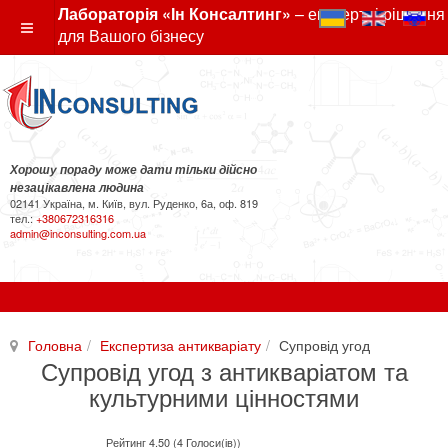
Лабораторія «Ін Консалтинг»
– експертні рішення
для Вашого бізнесу
Хорошу пораду може дати тільки дійсно
незацікавлена людина
02141 Україна, м. Київ, вул. Руденко, 6а, оф. 819
тел.:
+380672316316
admin@inconsulting.com.ua
Головна
Експертиза антикваріату
Супровід угод
Супровід угод з антикваріатом та
культурними цінностями
Рейтинг 4.50 (4 Голоси(ів))