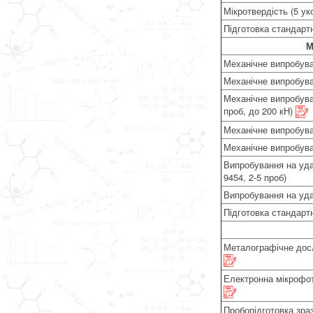
Мікротвердість (5 ук
Підготовка стандарт
М
Механічне випробува
Механічне випробува
Механічне випробува
проб, до 200 кН)
Механічне випробуван
Механічне випробуван
Випробування на уда
9454, 2-5 проб)
Випробування на удар
Підготовка стандарт
Металографічне досл
Електронна мікрофот
Пробопідготовка зра