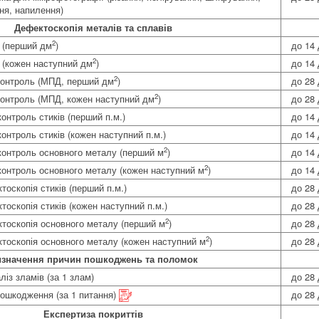
ня, напилення)
Дефектоскопія металів та сплавів
2
 (перший дм
)
до 14 
2
 (кожен наступний дм
)
до 14 
2
контроль (МПД, перший дм
)
до 28 
2
контроль (МПД, кожен наступний дм
)
до 28 
онтроль стиків (перший п.м.)
до 14 
онтроль стиків (кожен наступний п.м.)
до 14 
2
контроль основного металу (перший м
)
до 14 
2
контроль основного металу (кожен наступний м
)
до 14 
оскопія стиків (перший п.м.)
до 28 
оскопія стиків (кожен наступний п.м.)
до 28 
2
тоскопія основного металу (перший м
)
до 28 
2
тоскопія основного металу (кожен наступний м
)
до 28 
изначення причин пошкоджень та поломок
із зламів (за 1 злам)
до 28 
ошкодження (за 1 питання)
до 28 
Експертиза покриттів