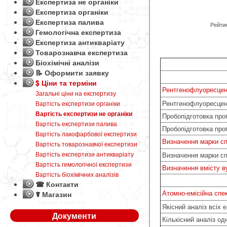
Експертиза не органіки
Експертиза органіки
Експертиза палива
Рейтин
Гемологічна експертиза
Експертиза антикваріату
Товарознавча експертиза
Біохімічні аналізи
📝 Оформити заявку
$ Ціни та терміни
Рентгенофлуоресцен
Загальні ціни на експертизу
Рентгенофлуоресцент
Вартість експертизи органіки
Вартість експертизи не органіки
Пробопідготовка про
Вартість експертизи палива
Пробопідготовка про
Вартість лакофарбової експертизи
Визначення марки сп
Вартість товарознавчої експертизи
Вартість експертизи антикваріату
Визначення марки сп
Вартість гемологічної експертизи
Визначення вмісту в
Вартість біохімічних аналізів
☎ Контакти
Атомно-емісійна спе
☤ Магазин
Якісний аналіз всіх 
Документи
Кількісний аналіз од