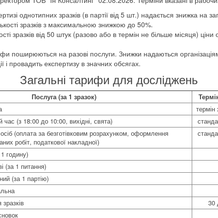
тизі однотипних зразків (в партії від 5 шт.) надається знижка на за
лькості зразків з максимальною знижкою до 50%.
ості зразків від 50 штук (разово або в термін не більше місяця) цін
фи поширюються на разові послуги. Знижки надаються організаціям
ії і провадить експертизу в значних обсягах.
Загальні тарифи для досліджень
Послуга (за 1 зразок)
Термі
а
термін 
час (з 18:00 до 10:00, вихідні, свята)
станда
осіб (оплата за безготівковим розрахунком, оформлення
станда
аних робіт, податкової накладної)
 1 годину)
і (за 1 питання)
ний (за 1 партію)
альна
 зразків
30 
сновок