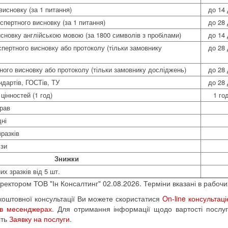
висновку (за 1 питання)
до 14 
спертного висновку (за 1 питання)
до 28 
сновку англійською мовою (за 1800 символів з пробілами)
до 14 
спертного висновку або протоколу (тільки замовнику
до 28 
тного висновку або протоколу (тільки замовнику досліджень)
до 28 
ндартів, ГОСТів, ТУ
до 28 
цінностей (1 год)
1 го
рав
дні
разків
ізи
Знижки
х зразків від 5 шт.
ректором ТОВ "Ін Консалтинг" 02.08.2026. Терміни вказані в рабочи
оштовної консультації Ви можете скористатися
On-line консультац
 в месенджерах
. Для отримання інформації щодо вартості послуг
іть
Заявку на послуги
.