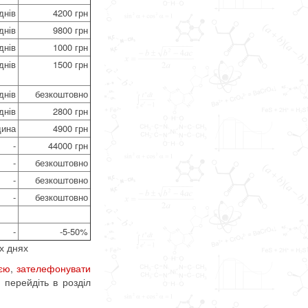
днів
4200 грн
днів
9800 грн
днів
1000 грн
днів
1500 грн
днів
безкоштовно
днів
2800 грн
дина
4900 грн
-
44000 грн
-
безкоштовно
-
безкоштовно
-
безкоштовно
-
-5-50%
х днях
ією
,
зателефонувати
 перейдіть в розділ