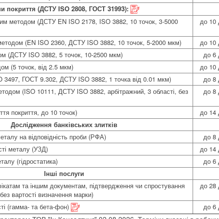
 покриття (ДСТУ ISO 2808, ГОСТ 31993):
ним методом (ДСТУ EN ISO 2178, ISO 3882, 10 точок, 3-5000
до 10 
етодом (EN ISO 2360, ДСТУ ISO 3882, 10 точок, 5-2000 мкм)
до 10 
м (ДСТУ ISO 3882, 5 точок, 10-2500 мкм)
до 6 
м (5 точок, від 2.5 мкм)
до 10 
3497, ГОСТ 9.302, ДСТУ ISO 3882, 1 точка від 0.01 мкм)
до 8 
тодом (ISO 10111, ДСТУ ISO 3882, арбітражний, 3 області, без
до 8 
ття покриття, до 10 точок)
до 14 
Дослідження банківських злитків
еталу на відповідність проби (РФА)
до 8 
сті металу (УЗД)
до 14 
талу (гідростатика)
до 6 
Інші послуги
фікатам та іншим документам, підтвердження чи спростування
до 28 
(без вартості визначення марки)
ті (гамма- та бета-фон)
до 6 
ректором ТОВ "Ін Консалтинг" 02.08.2026. Терміни вказані в рабочи