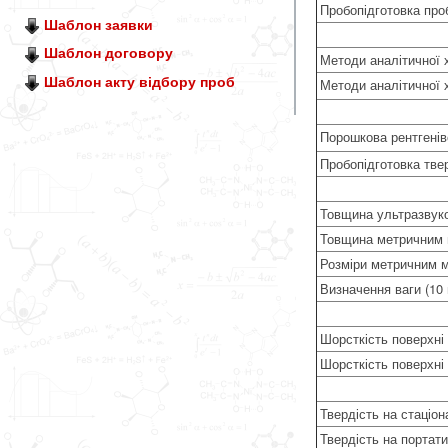
Пробопідготовка про
Шаблон заявки
Шаблон договору
Методи аналітичної х
Шаблон акту відбору проб
Методи аналітичної 
Порошкова рентгені
Пробопідготовка тве
Товщина ультразвуко
Товщина метричним м
Розміри метричним м
Визначення ваги (10 
Шорсткість поверхні 
Шорсткість поверхні 
Твердість на стаціо
Твердість на портат