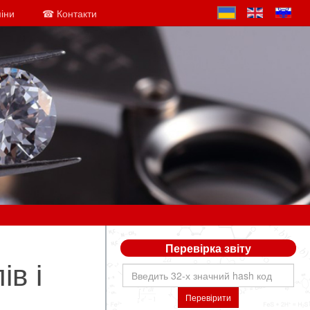
міни
☎ Контакти
Перевірка звіту
ів і
Перевірити