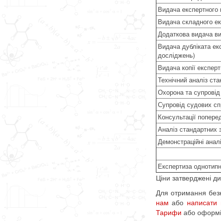
Видача експертного 
Видача складного ек
Додаткова видача ви
Видача дубліката ек
досліджень)
Видача копії експер
Технічний аналіз ста
Охорона та супровід 
Супровід судових сп
Консультації попере
Аналіз стандартних з
Демонстраційні анал
Експертиза однотипни
Ціни затверджені ди
Для отримання безк
нам
або
написати
Тарифи
або оформ