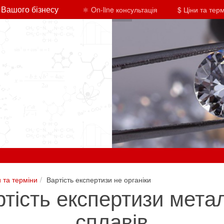
 Вашого бізнесу
⚛ On-line консультація
$ Ціни та тер
и та терміни
Вартість експертизи не органіки
тість експертизи метал
сплавів