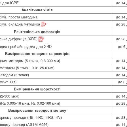
б для ICPE
до 14 
Аналітична хімія
імії, проста методика
до 14 
хімії, складна методика
до 28 
Рентгенівська дифракція
вська дифракція (XRD)
до 28 
рдих проб або рідких для XRD
до 6 
Вимірювання товщини та розмірів
вим методом (5 точок, 0.8-300 мм)
до 14 
етодом (5 точок, 0.01-25.0 мм)
до 14 
етодом (5 точок)
до 14 
мг-2100 г)
до 6 
Вимірювання шорсткості
(2-300 мкм)
до 14 
(Ra 0.005-16 мкм, Rz 0.02-160 мкм)
до 28 
Вимірювання твердості металу
нарному приладі (HB, HRC, HRB, HV)
до 28 
ивному приладі (ASTM A956)
до 14 