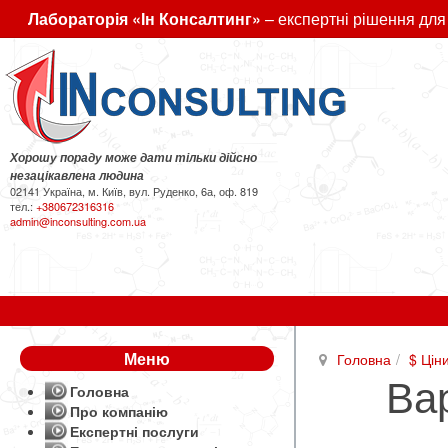
Лабораторія «Ін Консалтинг»
– експертні рішення для
Хорошу пораду може дати тільки дійсно
незацікавлена людина
02141 Україна, м. Київ, вул. Руденко, 6а, оф. 819
тел.:
+380672316316
admin@inconsulting.com.ua
Меню
Головна
$ Цін
Вар
Головна
Про компанію
Експертні послуги