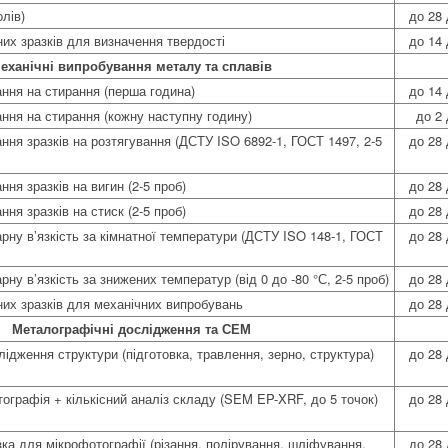
олів)
до 28 
них зразків для визначення твердості
до 14 
еханічні випробування металу та сплавів
ння на стирання (перша година)
до 14 
ння на стирання (кожну наступну годину)
до 2 
ння зразків на розтягування (ДСТУ ISO 6892-1, ГОСТ 1497, 2-5
до 28 
ня зразків на вигин (2-5 проб)
до 28 
ня зразків на стиск (2-5 проб)
до 28 
рну в’язкість за кімнатної температури (ДСТУ ISO 148-1, ГОСТ
до 28 
ну в’язкість за знижених температур (від 0 до -80 °С, 2-5 проб)
до 28 
них зразків для механічних випробувань
до 28 
Металографічні дослідження та СЕМ
ідження структури (підготовка, травлення, зерно, структура)
до 28 
ографія + кількісний аналіз складу (SEM EP-XRF, до 5 точок)
до 28 
зка для мікрофотографії (різання, полірування, шліфування,
до 28 