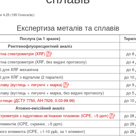
г 4.25 (195 Голоси(ів))
Експертиза металів та сплавів
Послуга (за 1 зразок)
Термі
Рентгенофлуоресцентний аналіз
тна спектрометрія (XRF)
до 8 
на спектрометрія (XRF, без видачі протоколу)
до 4 
б для XRF механічна
до 6 
б для XRF з відпалом (2 паралелі)
до 10 
лаву (вуглець + легуючі + марка)
до 9 
лаву (вуглець + легуючі + марка, без видачі протоколу)
до 5 
углецю (ДСТУ 7750, АН-7529, 0.03-99.99)
до 10 
Атомно-емісійний аналіз
ктрометрія з індуктивно-зв’язаною плазмою (ICPE, >5 ppm)
до 28 
елементів (ICPE, скринінг, >5 ppm)
до 28 
ного елемента (ICPE, >1-10 ppb, за 1 елемент)
до 28 