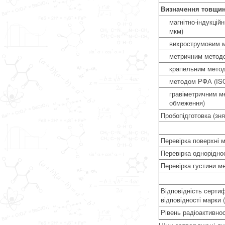
Визначення товщини
магнітно-індукцій
мкм)
вихрострумовим м
метричним методо
крапельним методо
методом РФА (ISO 
гравіметричним ме
обмеження)
Пробопідготовка (зня
Перевірка поверхні м
Перевірка однорідно
Перевірка густини ме
Відповідність серти
відповідності марки 
Рівень радіоактивнос
Ціни затверджені ди