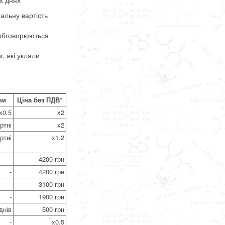
гальну вартість
и обговорюються
, які уклали
ни
Ціна без ПДВ*
х0.5
x2
ртні
x2
ртні
x1.2
-
4200 грн
-
4200 грн
-
3100 грн
-
1900 грн
днів
500 грн
-
x0.5