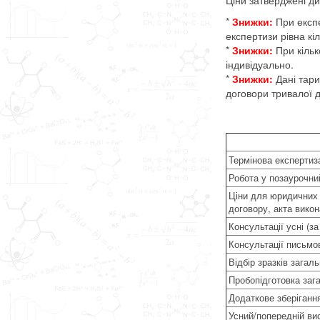
*
Знижки:
При експер
експертизи рівна кі
*
Знижки:
При кільк
індивідуально.
*
Знижки:
Дані тари
договори тривалої д
Термінова експертиз
Робота у позаурочний 
Ціни для юридичних 
договору, акта викон
Консультації усні (за
Консультації письмов
Відбір зразків загаль
Пробопідготовка заг
Додаткове зберігання
Усний/попередній ви