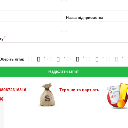
Назва підприємства
ту
Оберіть літак
Надіслати запит
380672316316
Терміни та вартість
❌