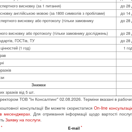
спертного висновку (за 1 питання)
до 28 
сновку англійською мовою (за 1800 символів з пробілами)
до 14 
спертного висновку або протоколу (тільки замовнику
до 28 
тного висновку або протоколу (тільки замовнику досліджень)
до 28 
ндартів, ГОСТів, ТУ
до 28 
цінностей (1 год)
1 го
рав
дні
разків
ізи
Знижки
х зразків від 5 шт.
ректором ТОВ "Ін Консалтинг" 02.08.2026. Терміни вказані в рабочи
оштовної консультації Ви можете скористатися
On-line консультац
 в месенджерах
. Для отримання інформації щодо вартості послуг
іть
Заявку на послуги
.
н
E-mail