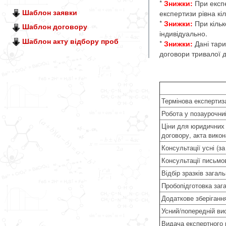
*
Знижки:
При експер
Шаблон заявки
експертизи рівна кі
*
Знижки:
При кільк
Шаблон договору
індивідуально.
Шаблон акту відбору проб
*
Знижки:
Дані тари
договори тривалої д
Термінова експертиз
Робота у позаурочний 
Ціни для юридичних 
договору, акта викон
Консультації усні (за
Консультації письмов
Відбір зразків загаль
Пробопідготовка заг
Додаткове зберігання
Усний/попередній ви
Видача експертного 