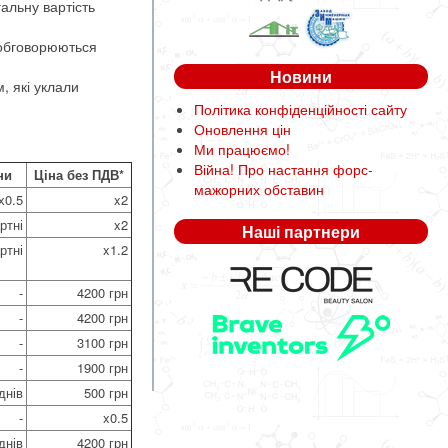
гальну вартість
и обговорюються
Новини
, які уклали
Політика конфіденційності сайту
Оновлення цін
Ми працюємо!
Війна! Про настання форс-
ни
Ціна без ПДВ*
мажорних обставин
х0.5
x2
ртні
x2
Наші партнери
ртні
x1.2
-
4200 грн
-
4200 грн
-
3100 грн
-
1900 грн
днів
500 грн
-
x0.5
днів
4200 грн