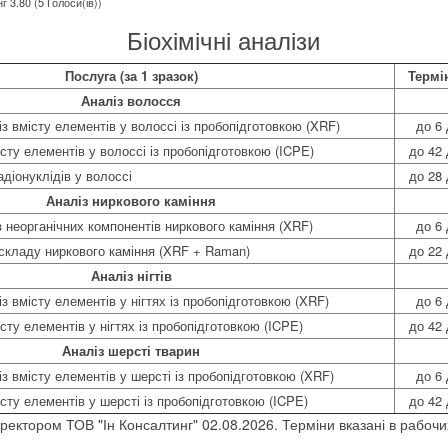
г 3.80 (5 Голоси(ів))
Біохімічні аналізи
Послуга (за 1 зразок)
Термі
Аналіз волосся
із вмісту елементів у волоссі із пробопідготовкою (XRF)
до 6 
істу елементів у волоссі із пробопідготовкою (ICPE)
до 42 
діонуклідів у волоссі
до 28 
Аналіз ниркового каміння
 неорганічних компонентів ниркового каміння (XRF)
до 6 
складу ниркового каміння (XRF + Raman)
до 22 
Аналіз нігтів
із вмісту елементів у нігтях із пробопідготовкою (XRF)
до 6 
істу елементів у нігтях із пробопідготовкою (ICPE)
до 42 
Аналіз шерсті тварин
із вмісту елементів у шерсті із пробопідготовкою (XRF)
до 6 
істу елементів у шерсті із пробопідготовкою (ICPE)
до 42 
ректором ТОВ "Ін Консалтинг" 02.08.2026. Терміни вказані в рабочи