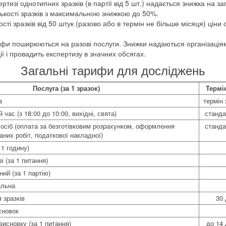
тизі однотипних зразків (в партії від 5 шт.) надається знижка на за
лькості зразків з максимальною знижкою до 50%.
ості зразків від 50 штук (разово або в термін не більше місяця) цін
фи поширюються на разові послуги. Знижки надаються організаціям
ії і провадить експертизу в значних обсягах.
Загальні тарифи для досліджень
Послуга (за 1 зразок)
Термі
а
термін 
час (з 18:00 до 10:00, вихідні, свята)
станда
осіб (оплата за безготівковим розрахунком, оформлення
станда
аних робіт, податкової накладної)
 1 годину)
і (за 1 питання)
ний (за 1 партію)
альна
 зразків
30 
сновок
висновку (за 1 питання)
до 14 