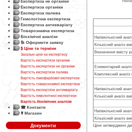
Експертиза не органіки
Рейтин
Експертиза органіки
Експертиза палива
Гемологічна експертиза
Експертиза антикваріату
Товарознавча експертиза
Біохімічні аналізи
Напівкількісний анал
📝 Оформити заявку
Кількісний аналіз вм
$ Ціни та терміни
Визначення вмісту ра
Загальні ціни на експертизу
Вартість експертизи органіки
Вартість експертизи не органіки
Елементарний аналіз
Вартість експертизи палива
Комплексний аналіз 
Вартість лакофарбової експертизи
Вартість товарознавчої експертизи
Напівкількісний анал
Вартість експертизи антикваріату
Вартість гемологічної експертизи
Кількісний аналіз вм
Вартість біохімічних аналізів
☎ Контакти
Напівкількісний анал
☤ Магазин
Кількісний аналіз вм
Ціни затверджені ди
Документи