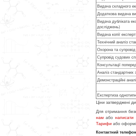
Видача складного ек
Додаткова видача ви
Видача дубліката ек
досліджень)
Видача копії експер
Технічний аналіз ста
Охорона та супровід 
Супровід судових сп
Консультації попере
Аналіз стандартних з
Демонстраційні анал
Експертиза однотипни
Ціни затверджені ди
Для отримання безк
нам
або
написати
Тарифи
або оформ
Контактний телефо