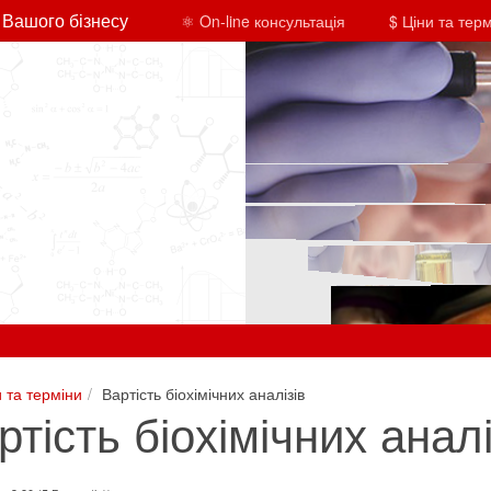
 Вашого бізнесу
⚛ On-line консультація
$ Ціни та тер
и та терміни
Вартість біохімічних аналізів
ртість біохімічних аналі