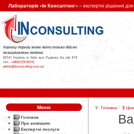
Лабораторія «Ін Консалтинг»
– експертні рішення для
Хорошу пораду може дати тільки дійсно
незацікавлена людина
02141 Україна, м. Київ, вул. Руденко, 6а, оф. 819
тел.:
+380672316316
admin@inconsulting.com.ua
Меню
Головна
$ Цін
Ва
Головна
Про компанію
Експертні послуги