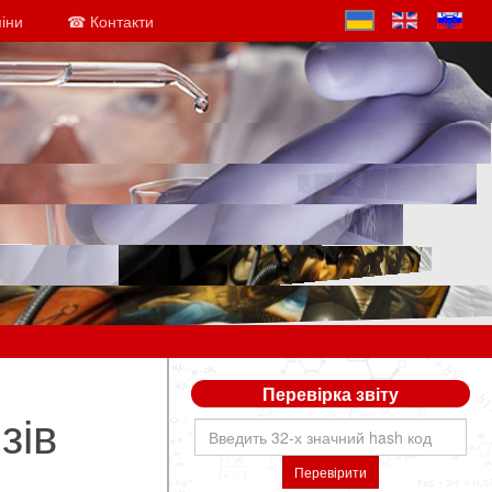
міни
☎ Контакти
Перевірка звіту
зів
Перевірити