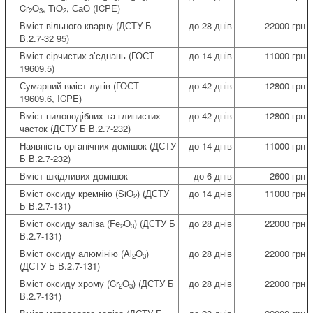
Cr
O
, TiO
, СаО (ICPE)
2
3
2
Вміст вільного кварцу (ДСТУ Б
до 28 днів
22000 грн
В.2.7-32 95)
Вміст сірчистих з’єднань (ГОСТ
до 14 днів
11000 грн
19609.5)
Сумарний вміст лугів (ГОСТ
до 42 днів
12800 грн
19609.6, ICPE)
Вміст пилоподібних та глинистих
до 42 днів
12800 грн
часток (ДСТУ Б В.2.7-232)
Наявність органічних домішок (ДСТУ
до 14 днів
11000 грн
Б В.2.7-232)
Вміст шкідливих домішок
до 6 днів
2600 грн
Вміст оксиду кремнію (SiO
) (ДСТУ
до 14 днів
11000 грн
2
Б В.2.7-131)
Вміст оксиду заліза (Fе
O
) (ДСТУ Б
до 28 днів
22000 грн
2
3
В.2.7-131)
Вміст оксиду алюмінію (Al
O
)
до 28 днів
22000 грн
2
3
(ДСТУ Б В.2.7-131)
Вміст оксиду хрому (Cr
O
) (ДСТУ Б
до 28 днів
22000 грн
2
3
В.2.7-131)