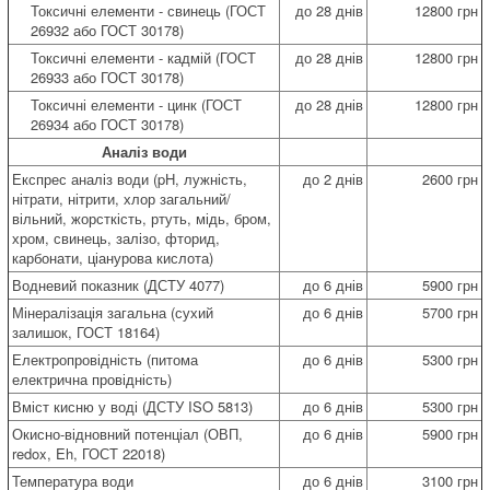
Токсичні елементи - свинець (ГОСТ
до 28 днів
12800 грн
26932 або ГОСТ 30178)
Токсичні елементи - кадмій (ГОСТ
до 28 днів
12800 грн
26933 або ГОСТ 30178)
Токсичні елементи - цинк (ГОСТ
до 28 днів
12800 грн
26934 або ГОСТ 30178)
Аналіз води
Експрес аналіз води (pH, лужність,
до 2 днів
2600 грн
нітрати, нітрити, хлор загальний/
вільний, жорсткість, ртуть, мідь, бром,
хром, свинець, залізо, фторид,
карбонати, ціанурова кислота)
Водневий показник (ДСТУ 4077)
до 6 днів
5900 грн
Мінералізація загальна (сухий
до 6 днів
5700 грн
залишок, ГОСТ 18164)
Електропровідність (питома
до 6 днів
5300 грн
електрична провідність)
Вміст кисню у воді (ДСТУ ISO 5813)
до 6 днів
5300 грн
Окисно-відновний потенціал (ОВП,
до 6 днів
5900 грн
redox, Eh, ГОСТ 22018)
Температура води
до 6 днів
3100 грн