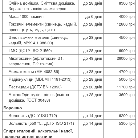
Олійна домішка, Сміттєва домішка,
до 28 днів
8300 грн
Зараженість шкідниками зерна
Маса 1000 насінин
до 6 днів
4000 грн
Токсичні елементи (свинець, кадмій,
до 28 днів
12800 грн
арсен, ртуть, мідь, цинк)
Вміст важких металів (свинець,
до 28 днів
4500 грн
кадмій, МУК 4.1.986-00)
ГМО (ДСТУ ISO 21569)
до 28 днів
6900 грн
Мікотоксини (афлатоксин В1,
до 48 днів
26000 грн
зеараленон, Т-2 токсин)
Афлатоксини (МР 4082-86)
до 28 днів
4700 грн
Радіонукліди (МВІ.МН 1181-2013)
до 28 днів
5000 грн
Пестициди (ДСТУ EN 12393)
до 28 днів
11700 грн
Алкалоїдів жуків і ріжків (смітна
до 28 днів
3600 грн
домішка, ГОСТ 30483)
Борошно
Вологість (ДСТУ ISO 712)
до 14 днів
6200 грн
Зольність (550 °С, ДСТУ ISO 2171)
до 14 днів
5300 грн
Спирт етиловий, алкогольні напої,
водно-спиртові розчини