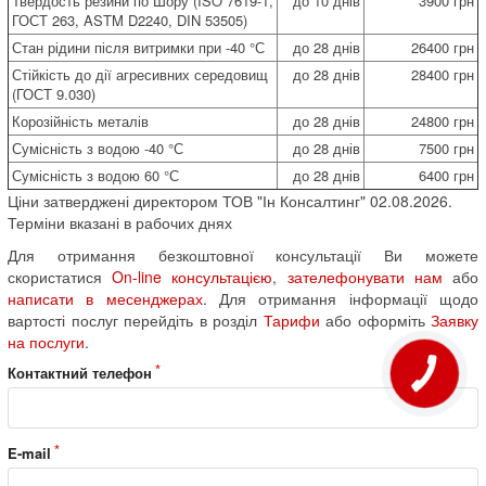
Твердость резини по Шору (ISO 7619-1,
до 10 днів
3900 грн
ГОСТ 263, ASTM D2240, DIN 53505)
Стан рідини після витримки при -40 °С
до 28 днів
26400 грн
Стійкість до дії агресивних середовищ
до 28 днів
28400 грн
(ГОСТ 9.030)
Корозійність металів
до 28 днів
24800 грн
Сумісність з водою -40 °С
до 28 днів
7500 грн
Сумісність з водою 60 °С
до 28 днів
6400 грн
Ціни затверджені директором ТОВ "Ін Консалтинг" 02.08.2026.
Терміни вказані в рабочих днях
Для отримання безкоштовної консультації Ви можете
скористатися
On-line консультацією
,
зателефонувати нам
або
написати в месенджерах
. Для отримання інформації щодо
вартості послуг перейдіть в розділ
Тарифи
або оформіть
Заявку
на послуги
.
Контактний телефон
E-mail