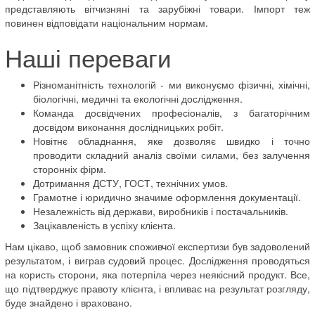
представляють вітчизняні та зарубіжні товари. Імпорт теж
повинен відповідати національним нормам.
Наші переваги
Різноманітність технологій - ми виконуємо фізичні, хімічні,
біологічні, медичні та екологічні дослідження.
Команда досвідчених професіоналів, з багаторічним
досвідом виконання дослідницьких робіт.
Новітнє обладнання, яке дозволяє швидко і точно
проводити складний аналіз своїми силами, без залучення
сторонніх фірм.
Дотримання ДСТУ, ГОСТ, технічних умов.
Грамотне і юридично значиме оформлення документації.
Незалежність від держави, виробників і постачальників.
Зацікавленість в успіху клієнта.
Нам цікаво, щоб замовник споживчої експертизи був задоволений
результатом, і виграв судовий процес. Дослідження проводяться
на користь сторони, яка потерпіла через неякісний продукт. Все,
що підтверджує правоту клієнта, і впливає на результат розгляду,
буде знайдено і враховано.