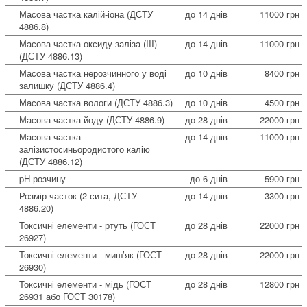
Масова частка калій-іона (ДСТУ
до 14 днів
11000 грн
4886.8)
Масова частка оксиду заліза (III)
до 14 днів
11000 грн
(ДСТУ 4886.13)
Масова частка нерозчинного у воді
до 10 днів
8400 грн
залишку (ДСТУ 4886.4)
Масова частка вологи (ДСТУ 4886.3)
до 10 днів
4500 грн
Масова частка йоду (ДСТУ 4886.9)
до 28 днів
22000 грн
Масова частка
до 14 днів
11000 грн
залізистосиньородистого калію
(ДСТУ 4886.12)
pH розчину
до 6 днів
5900 грн
Розмір часток (2 сита, ДСТУ
до 14 днів
3300 грн
4886.20)
Токсичні елементи - ртуть (ГОСТ
до 28 днів
22000 грн
26927)
Токсичні елементи - миш’як (ГОСТ
до 28 днів
22000 грн
26930)
Токсичні елементи - мідь (ГОСТ
до 28 днів
12800 грн
26931 або ГОСТ 30178)