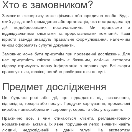
Хто є замовником?
Замовити експертизу може фізична або юридична особа. Будь-
який дієздатний громадянин або організація, яка постраждала від
дій недобросовісних постачальників. Ми працюємо з
індивідуальними клієнтами та представниками компаній. Наші
юристи завжди знайдуть правильне формулювання, належним
чином оформлять супутні документи.
Замовник може бути присутнім при проведенні досліджень. Для
нас присутність клієнта навіть є бажаним, оскільки експерти
відразу отримують повну інформацію з перших рук. Всі скарги
враховуються, фахівці негайно розбираються по суті.
Предмет дослідження
Це будь-які речі або дії, що підпадають під визначення,
відповідно, товарів або послуг. Продукти харчування, промислові
вироби, напівфабрикати і сировину, сервіс та обслуговування.
Практично все, з чим стикаються клієнти, регламентовано
нормативними актами. Їх явне порушення легко виявити навіть
людині, недосвідченій в даній галузі. На експертизу