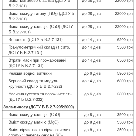
Вміст металевого заліза (ДСТУ Б
до 28 днів
22000 грн
В.2.7-131)
Вміст оксиду титану (TiО
) (ДСТУ Б
до 28 днів
22000 грн
2
В.2.7-131)
Вміст оксиду кальцію (СаО) (ДСТУ
до 28 днів
22000 грн
Б В.2.7-131)
Вологість (ДСТУ Б В.2.7-131)
до 14 днів
6200 грн
Гранулометричний склад (1 сито,
до 14 днів
3500 грн
ДСТУ Б В.2.7-131)
Втрати маси при прожарюванні
до 14 днів
6500 грн
(ДСТУ Б В.2.7-131)
Реакція водної витяжки
до 6 днів
5900 грн
Зерновий склад та модуль
до 14 днів
6300 грн
крупності (ДСТУ Б В.2.7-232)
Насипна густота та порожнистість
до 6 днів
2800 грн
(ДСТУ Б В.2.7-232)
Зола-виносу (ДСТУ Б В.2.7-205:2009)
Вміст оксиду кальцію (СаО)
до 8 днів
3500 грн
Вміст оксиду магнію (MgO)
до 8 днів
3500 грн
Вміст сірчистих та сірчанокислих
до 8 днів
3500 грн
сполук у перерахунку на SO