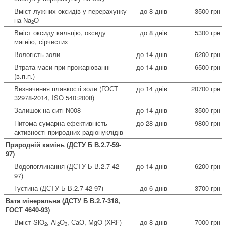
3
Вміст лужних оксидів у перерахунку
до 8 днів
3500 грн
на Na
O
2
Вміст оксиду кальцію, оксиду
до 8 днів
5300 грн
магнію, сірчистих
Вологість золи
до 14 днів
6200 грн
Втрата маси при прожарюванні
до 14 днів
6500 грн
(в.п.п.)
Визначення плавкості золи (ГОСТ
до 14 днів
20700 грн
32978-2014, ISO 540:2008)
Залишок на ситі N008
до 14 днів
3500 грн
Питома сумарна ефективність
до 28 днів
9800 грн
активності природних радіонуклідів
Природній камінь (ДСТУ Б В.2.7-59-
97)
Водопоглинання (ДСТУ Б В.2.7-42-
до 14 днів
6200 грн
97)
Густина (ДСТУ Б В.2.7-42-97)
до 6 днів
3700 грн
Вата мінеральна (ДСТУ Б В.2.7-318,
ГОСТ 4640-93)
Вміст SiO
, Al
O
, СаО, MgO (XRF)
до 8 днів
7000 грн
2
2
3