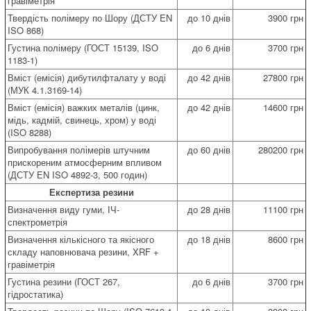
гравіметрія
Твердість полімеру по Шору (ДСТУ EN
до 10 днів
3900 грн
ISO 868)
Густина полімеру (ГОСТ 15139, ISO
до 6 днів
3700 грн
1183-1)
Вміст (емісія) дибутилфталату у воді
до 42 днів
27800 грн
(МУК 4.1.3169-14)
Вміст (емісія) важких металів (цинк,
до 42 днів
14600 грн
мідь, кадмій, свинець, хром) у воді
(ISO 8288)
Випробування полімерів штучним
до 60 днів
280200 грн
прискореним атмосферним впливом
(ДСТУ EN ISO 4892-3, 500 годин)
Експертиза резини
Визначення виду гуми, ІЧ-
до 28 днів
11100 грн
спектрометрія
Визначення кількісного та якісного
до 18 днів
8600 грн
складу наповнювача резини, XRF +
гравіметрія
Густина резини (ГОСТ 267,
до 6 днів
3700 грн
гідростатика)