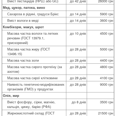
Вміст пестицидів (HPLC або GC)
до 42 днів
26000 грн
Мед, цукор, патока, вино
Сахароза в рідині, градуси Брікс
до 14 днів
5900 грн
Вміст вологи в меді
до 14 днів
3600 грн
Комбікорм, макух, шрот
Масова частка вологи та летких
до 10 днів
4500 грн
речовин (ГОСТ 13979.1,
прискорений)
Масова частка жиру (ГОСТ
до 28 днів
5000 грн
13496.15)
Масова частка золи
до 28 днів
4400 грн
Масова частка сирого протеїну (за
до 28 днів
4800 грн
азотом)
Масова частка сирої клітковини
до 28 днів
4100 грн
Наявність генетично-модифікованих
до 28 днів
9000 грн
організмів (ГМО) у продуктах
Олія, жир
Вміст фосфору, сірки, магнію,
до 8 днів
3500 грн
кальція, цинку, барію (РФА)
Жирнокислотний склад (ГОСТ
до 28 днів
21500 грн