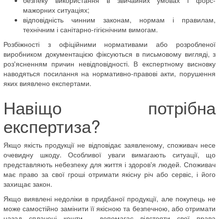
мажорних ситуаціях;
відповідність чинним законам, нормам і правилам,
технічним і санітарно-гігієнічним вимогам.
Розбіжності з офіційними нормативами або розробленої
виробником документацією фіксуються в письмовому вигляді, з
роз'ясненням причин невідповідності. В експертному висновку
наводяться посилання на нормативно-правові акти, порушення
яких виявлено експертами.
Навіщо потрібна
експертиза?
Якщо якість продукції не відповідає заявленому, споживач несе
очевидну шкоду. Особливої ​​уваги вимагають ситуації, що
представляють небезпеку для життя і здоров'я людей. Споживач
має право за свої гроші отримати якісну річ або сервіс, і його
захищає закон.
Якщо виявлені недоліки в придбаної продукції, але покупець не
може самостійно замінити її якісною та безпечною, або отримати
назад сплачені кошти - допомагає відстояти свої права