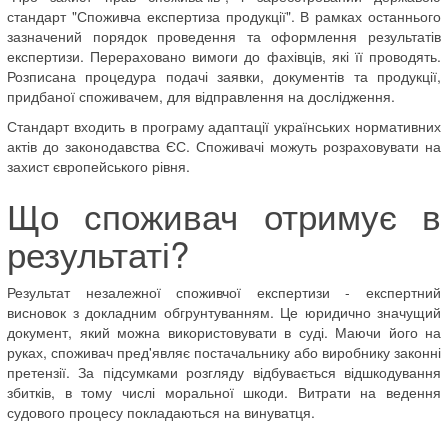
стандарт "Споживча експертиза продукції". В рамках останнього
зазначений порядок проведення та оформлення результатів
експертизи. Перераховано вимоги до фахівців, які її проводять.
Розписана процедура подачі заявки, документів та продукції,
придбаної споживачем, для відправлення на дослідження.
Стандарт входить в програму адаптації українських нормативних
актів до законодавства ЄС. Споживачі можуть розраховувати на
захист європейського рівня.
Що споживач отримує в
результаті?
Результат незалежної споживчої експертизи - експертний
висновок з докладним обгрунтуванням. Це юридично значущий
документ, який можна використовувати в суді. Маючи його на
руках, споживач пред'являє постачальнику або виробнику законні
претензії. За підсумками розгляду відбувається відшкодування
збитків, в тому числі моральної шкоди. Витрати на ведення
судового процесу покладаються на винуватця.