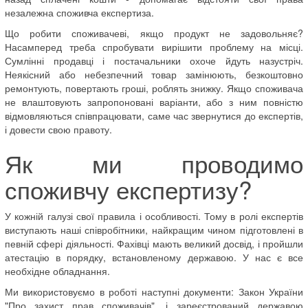
незалежна споживча експертиза.
Що робити споживачеві, якщо продукт не задовольняє?
Насамперед треба спробувати вирішити проблему на місці.
Сумлінні продавці і постачальники охоче йдуть назустріч.
Неякісний або небезпечний товар замінюють, безкоштовно
ремонтують, повертають гроші, роблять знижку. Якщо споживача
не влаштовують запропоновані варіанти, або з ним повністю
відмовляються співпрацювати, саме час звернутися до експертів,
і довести свою правоту.
Як ми проводимо
споживчу експертизу?
У кожній галузі свої правила і особливості. Тому в ролі експертів
виступають наші співробітники, найкращим чином підготовлені в
певній сфері діяльності. Фахівці мають великий досвід, і пройшли
атестацію в порядку, встановленому державою. У нас є все
необхідне обладнання.
Ми використовуємо в роботі наступні документи: Закон України
"Про захист прав споживачів", і зареєстрований державою