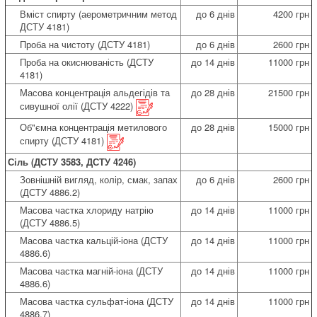
Вміст спирту (аерометричним метод
до 6 днів
4200 грн
ДСТУ 4181)
Проба на чистоту (ДСТУ 4181)
до 6 днів
2600 грн
Проба на окиснюваність (ДСТУ
до 14 днів
11000 грн
4181)
Масова концентрація альдегідів та
до 28 днів
21500 грн
сивушної олії (ДСТУ 4222)
Об"ємна концентрація метилового
до 28 днів
15000 грн
спирту (ДСТУ 4181)
Сіль (ДСТУ 3583, ДСТУ 4246)
Зовнішній вигляд, колір, смак, запах
до 6 днів
2600 грн
(ДСТУ 4886.2)
Масова частка хлориду натрію
до 14 днів
11000 грн
(ДСТУ 4886.5)
Масова частка кальцій-іона (ДСТУ
до 14 днів
11000 грн
4886.6)
Масова частка магній-іона (ДСТУ
до 14 днів
11000 грн
4886.6)
Масова частка сульфат-іона (ДСТУ
до 14 днів
11000 грн
4886.7)