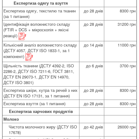
Експертиза одягу та взуття
Експертиза одягу, текстилю та тканин
до 28 днів
8300 грн
(за 1 питання)
Ідентифікація волокнистого складу
до 28 днів
31200 грн
(FTIR + DCS + мікроскопія + якісні
реакції)
Кількісний аналіз волокнистого складу
до 14 днів
11000 грн
(ДСТУ 4057, ДСТУ ISO 1833-1, за 1
компонент)
Щільність тканини (ДСТУ 4392-2, ІSO
до 6 днів
3700 грн
2286-2, ДСТУ ISO 7211-6, ГОСТ 3811,
ДСТУ EN 29073-1, ДСТУ EN 14970,
ДСТУ ISO 3801)
Експертиза шкіри, хутра та речей з них
до 28 днів
8300 грн
(ДСТУ EN ISO 17131, за 1 питання)
Експертиза взуття (за 1 питання)
до 28 днів
8300 грн
Експертиза харчових продуктів
Молоко
Чистота молочного жиру (ДСТУ ISO
до 42 днів
26000 грн
17678)