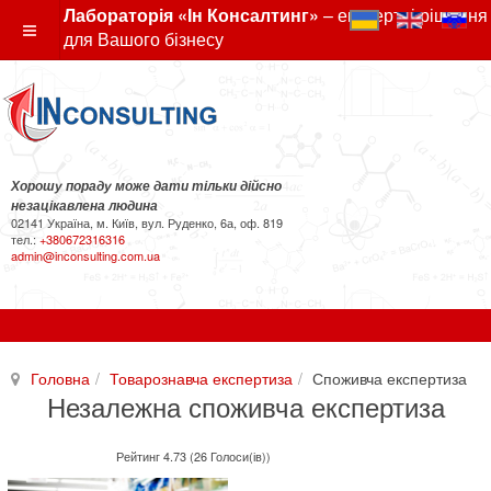
Лабораторія «Ін Консалтинг»
– експертні рішення
для Вашого бізнесу
Хорошу пораду може дати тільки дійсно
незацікавлена людина
02141 Україна, м. Київ, вул. Руденко, 6а, оф. 819
тел.:
+380672316316
admin@inconsulting.com.ua
Головна
Товарознавча експертиза
Споживча експертиза
Незалежна споживча експертиза
Рейтинг 4.73 (26 Голоси(ів))