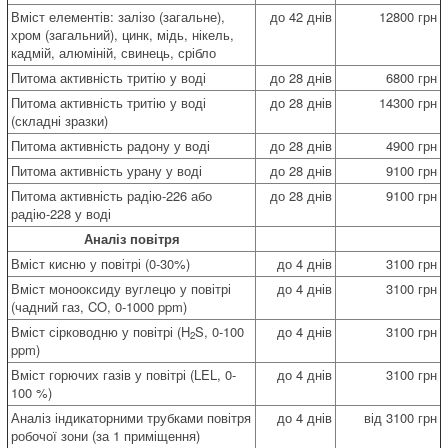
Вміст елементів: залізо (загальне),
до 42 днів
12800 грн
хром (загальний), цинк, мідь, нікель,
кадмій, алюміній, свинець, срібло
Питома активність тритію у воді
до 28 днів
6800 грн
Питома активність тритію у воді
до 28 днів
14300 грн
(складні зразки)
Питома активність радону у воді
до 28 днів
4900 грн
Питома активність урану у воді
до 28 днів
9100 грн
Питома активність радію-226 або
до 28 днів
9100 грн
радію-228 у воді
Аналіз повітря
Вміст кисню у повітрі (0-30%)
до 4 днів
3100 грн
Вміст монооксиду вуглецю у повітрі
до 4 днів
3100 грн
(чадний газ, CO, 0-1000 ppm)
Вміст сірководню у повітрі (H
S, 0-100
до 4 днів
3100 грн
2
ppm)
Вміст горючих газів у повітрі (LEL, 0-
до 4 днів
3100 грн
100 %)
Аналіз індикаторними трубками повітря
до 4 днів
від 3100 грн
робочої зони (за 1 приміщення)