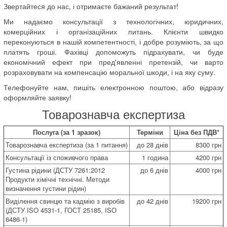
Звертайтеся до нас, і отримаєте бажаний результат!
Ми надаємо консультації з технологічних, юридичних,
комерційних і організаційних питань. Клієнти швидко
переконуються в нашій компетентності, і добре розуміють, за що
платять гроші. Фахівці допоможуть підрахувати, чи буде
економічний ефект при пред'явленні претензій, чи варто
розраховувати на компенсацію моральної шкоди, і на яку суму.
Телефонуйте нам, пишіть електронною поштою, або відразу
оформляйте заявку!
Товарознавча експертиза
Послуга (за 1 зразок)
Терміни
Ціна без ПДВ*
Товарознавча експертиза (за 1 питання)
до 28 днів
8300 грн
Консультації із споживчого права
1 година
4200 грн
Густина рідини (ДСТУ 7261:2012
до 6 днів
4000 грн
Продукти хімічні технічні. Методи
визначення густини рідин)
Виділення свинцю та кадмію з виробів
до 42 днів
19200 грн
(ДСТУ ISO 4531-1, ГОСТ 25185, ISO
6486-1)