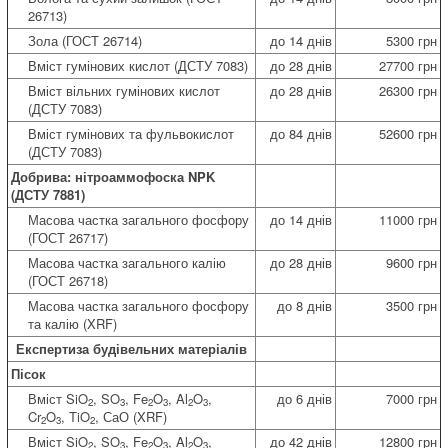
26713)
Зола (ГОСТ 26714)
до 14 днів
5300 грн
Вміст гумінових кислот (ДСТУ 7083)
до 28 днів
27700 грн
Вміст вільних гумінових кислот
до 28 днів
26300 грн
(ДСТУ 7083)
Вміст гумінових та фульвокислот
до 84 днів
52600 грн
(ДСТУ 7083)
Добрива: нітроаммофоска NPK
(ДСТУ 7881)
Масова частка загального фосфору
до 14 днів
11000 грн
(ГОСТ 26717)
Масова частка загального калію
до 28 днів
9600 грн
(ГОСТ 26718)
Масова частка загального фосфору
до 8 днів
3500 грн
та калію (XRF)
Експертиза будівельних матеріалів
Пісок
Вміст SiO
, SO
, Fe
O
, Al
O
,
до 6 днів
7000 грн
2
3
2
3
2
3
Cr
O
, TiO
, СаО (XRF)
2
3
2
Вміст SiO
, SO
, Fe
O
, Al
O
,
до 42 днів
12800 грн
2
3
2
3
2
3