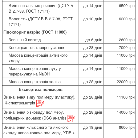
Вміст органічних речовин (ДСТУ Б
до 14 днів
6500 грн
В.2.7-38, ГОСТ 17171)
Вологість (ДСТУ Б В.2.7-38, ГОСТ
до 10 днів
6200 грн
17171)
Гіпохлорит натрію (ГОСТ 11086)
Зовнішній вигляд
до 6 днів
2600 грн
Коефіцієнт світлопропускання
до 28 днів
7000 грн
Масова концентрація активного
до 14 днів
11000 грн
хлору
Масова концентрація лугу у
до 14 днів
11000 грн
перерахунку на NaOH
Масова концентрація заліза
до 28 днів
22000 грн
Експертиза полімерів
Визначення виду полімеру (пластику),
до 28 днів
11100 грн
ІЧ-спектрометрія
Визначення різновиду полімеру,
до 28 днів
14000 грн
полімерних добавок (DSC аналіз)
Визначення кількісного та якісного
до 18 днів
8600 грн
складу наповнювача полімеру, XRF +