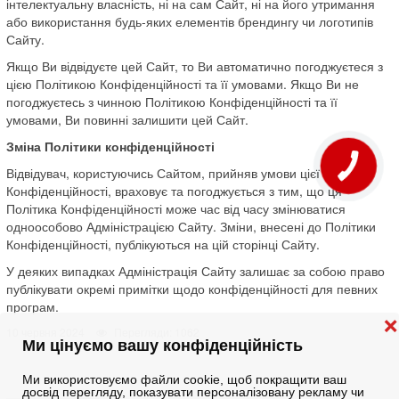
інтелектуальну власність, ні на сам Сайт, ні на його утримання
або використання будь-яких елементів брендингу чи логотипів
Сайту.
Якщо Ви відвідуєте цей Сайт, то Ви автоматично погоджуєтеся з
цією Політикою Конфіденційності та її умовами. Якщо Ви не
погоджуєтесь з чинною Політикою Конфіденційності та її
умовами, Ви повинні залишити цей Сайт.
Зміна Політики конфіденційності
Відвідувач, користуючись Сайтом, прийняв умови цієї Політики
Конфіденційності, враховує та погоджується з тим, що ця
Політика Конфіденційності може час від часу змінюватися
одноособово Адміністрацією Сайту. Зміни, внесені до Політики
Конфіденційності, публікуються на цій сторінці Сайту.
У деяких випадках Адміністрація Сайту залишає за собою право
публікувати окремі примітки щодо конфіденційності для певних
програм.
❌
10 червня 2024
Перегляди: 1062
Ми цінуємо вашу конфіденційність
Ми використовуємо файли cookie, щоб покращити ваш
досвід перегляду, показувати персоналізовану рекламу чи