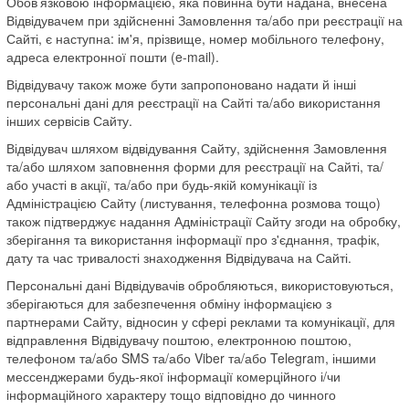
Обов’язковою інформацією, яка повинна бути надана, внесена
Відвідувачем при здійсненні Замовлення та/або при реєстрації на
Сайті, є наступна: ім'я, прізвище, номер мобільного телефону,
адреса електронної пошти (e-mail).
Відвідувачу також може бути запропоновано надати й інші
персональні дані для реєстрації на Сайті та/або використання
інших сервісів Сайту.
Відвідувач шляхом відвідування Сайту, здійснення Замовлення
та/або шляхом заповнення форми для реєстрації на Сайті, та/
або участі в акції, та/або при будь-якій комунікації із
Адміністрацією Сайту (листування, телефонна розмова тощо)
також підтверджує надання Адміністрації Сайту згоди на обробку,
зберігання та використання інформації про з'єднання, трафік,
дату та час тривалості знаходження Відвідувача на Сайті.
Персональні дані Відвідувачів обробляються, використовуються,
зберігаються для забезпечення обміну інформацією з
партнерами Сайту, відносин у сфері реклами та комунікації, для
відправлення Відвідувачу поштою, електронною поштою,
телефоном та/або SMS та/або Viber та/або Telegram, іншими
мессенджерами будь-якої інформації комерційного і/чи
інформаційного характеру тощо відповідно до чинного