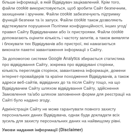
більше інформації, в якій Відвідувач зацікавлений. Крім того,
файли cookie використовуються, щоб зробити Сайт безпечним,
захищеним і зручним. Файли cookie забезпечують підтримку
функцій безпеки та їх запуск. Файли cookie також дозволяють
відстежувати порушення Політики конфіденційності, інших угод/
правил Сайту Відвідувачами або їх пристроями. Файли cookie
допомагають оцінити кількість і частоту запитів, а також виявляти
і блокувати тих Відвідувачів або пристрої, які намагаються
виконати пакетні завантаження інформації з Сайту.
За допомогою системи Google Analytics збирається статистика
про відвідування Сайту, зокрема про відвідувані сторінки,
кількість переглядів сторінок, завантажена інформація, домени
інтернет-провайдерів та країни походження Відвідувачів, а також
адреси веб-сайтів, відвіданих до та після Сайту тощо, на що
Відвідувачем Сайту шляхом відвідування Сайту, здійснення
Замовлення та/або шляхом заповнення форми для реєстрації на
Сайті було надано згоду.
Адміністрація Сайту не може гарантувати повного захисту
персональних даних Відвідувача, однак буде докладати всіх
зусиль для захисту персональних даних на найвищому рівні.
Умови надання інформації (Disclaimer)