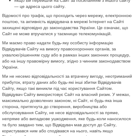
— це адреса цього сайту.
Відомості про трафік, що проходить через мережу, електронною
поштою, та активність відвідувача в мережі Інтернет на Сайті
захищені відповідно до законодавства України. Це означає, що
Сайт не може втручатися у таємницю телекомунікацій.
Ми маємо право надати будь-яку особисту інформацію
Відвідувачів Сайту на вимогу правоохоронних органів, за
ухвалою/рішенням суду або в рамках інших законних процедур,
або на іншу правомірну вимогу, згідно з чинним законодавством
України.
Ми не несемо відповідальності за втрачену вигоду, неотриманий
прибуток, втрату даних або будь-які інші збитки Відвідувачів
Сайту, якщо такі виникли під час користування Сайтом.
Відвідувач Сайту використовує Сайт на власний ризик. У межах,
максимально дозволених законом, ні Сайт, ні будь-яка інша
сторона, притягнута до створення, виробництва або
обслуговування Сайту, не несе відповідальності за пряме,
непряме або випадкове ушкодження, яке будь-коли наносилося
та було завдано тим, що Відвідувач мав доступ до Сайту,
користувався ним або сподівався на нього, навіть якщо