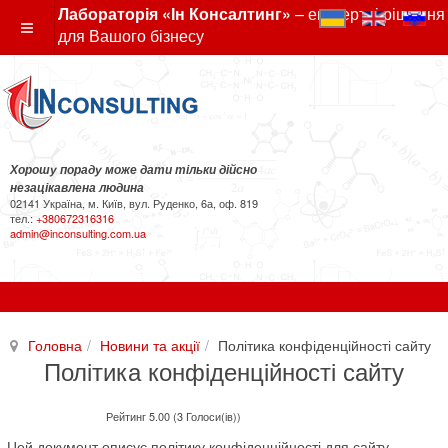
Лабораторія «Ін Консалтинг»
– експертні рішення
для Вашого бізнесу
Хорошу пораду може дати тільки дійсно
незацікавлена людина
02141 Україна, м. Київ, вул. Руденко, 6а, оф. 819
тел.:
+380672316316
admin@inconsulting.com.ua
Головна
Новини та акції
Політика конфіденційності сайту
Політика конфіденційності сайту
Рейтинг 5.00 (3 Голоси(ів))
Цей документ описує політику конфіденційності для сайту