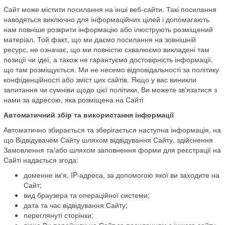
Сайт може містити посилання на інші веб-сайти. Такі посилання
наводяться виключно для інформаційних цілей і допомагають
нам повніше розкрити інформацію або ілюструють розміщений
матеріал. Той факт, що ми даємо посилання на зовнішній
ресурс, не означає, що ми повністю схвалюємо викладені там
позиції чи ідеї, а також не гарантуємо достовірність інформації,
що там розміщується. Ми не несемо відповідальності за політику
конфіденційності або зміст цих сайтів. Якщо у вас виникли
запитання чи сумніви щодо цієї політики, Ви можете зв'язатися з
нами за адресою, яка розміщена на Сайті
Автоматичний збір та використання інформації
Автоматично збирається та зберігається наступна інформація, на
що Відвідувачем Сайту шляхом відвідування Сайту, здійснення
Замовлення та/або шляхом заповнення форми для реєстрації на
Сайті надається згода:
доменне ім'я, IP-адреса, за допомогою якої ви заходите на
Сайт;
вид браузера та операційної системи;
дата та час відвідування Сайту;
переглянуті сторінки;
якщо Ви перейшли на Сайт за посиланням з іншого сайту