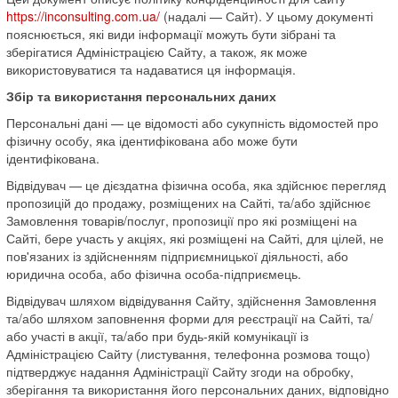
https://inconsulting.com.ua/
(надалі — Сайт). У цьому документі
пояснюється, які види інформації можуть бути зібрані та
зберігатися Адміністрацією Сайту, а також, як може
використовуватися та надаватися ця інформація.
Збір та використання персональних даних
Персональні дані — це відомості або сукупність відомостей про
фізичну особу, яка ідентифікована або може бути
ідентифікована.
Відвідувач — це дієздатна фізична особа, яка здійснює перегляд
пропозицій до продажу, розміщених на Сайті, та/або здійснює
Замовлення товарів/послуг, пропозиції про які розміщені на
Сайті, бере участь у акціях, які розміщені на Сайті, для цілей, не
пов'язаних із здійсненням підприємницької діяльності, або
юридична особа, або фізична особа-підприємець.
Відвідувач шляхом відвідування Сайту, здійснення Замовлення
та/або шляхом заповнення форми для реєстрації на Сайті, та/
або участі в акції, та/або при будь-якій комунікації із
Адміністрацією Сайту (листування, телефонна розмова тощо)
підтверджує надання Адміністрації Сайту згоди на обробку,
зберігання та використання його персональних даних, відповідно