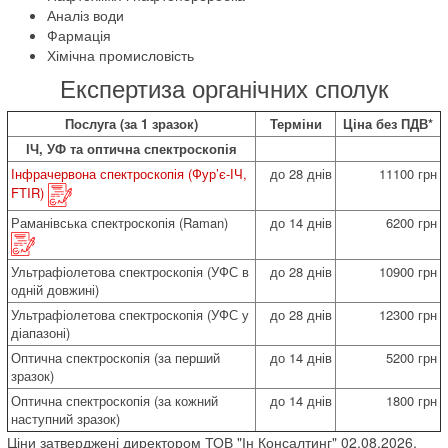
Аналіз води
Фармація
Хімічна промисловість
Експертиза органічних сполук
Послуга (за 1 зразок)
Терміни
Ціна без ПДВ*
ІЧ, УФ та оптична спектроскопія
Інфрачервона спектроскопія (Фур’є-ІЧ,
до 28 днів
11100 грн
FTIR)
Раманівська спектроскопія (Raman)
до 14 днів
6200 грн
Ультрафіолетова спектроскопія (УФС в
до 28 днів
10900 грн
одній довжині)
Ультрафіолетова спектроскопія (УФС у
до 28 днів
12300 грн
діапазоні)
Оптична спектроскопія (за перший
до 14 днів
5200 грн
зразок)
Оптична спектроскопія (за кожний
до 14 днів
1800 грн
наступний зразок)
Ціни затверджені директором ТОВ "Ін Консалтинг" 02.08.2026.