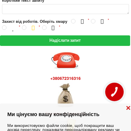
Короткий текст запиту
Захист від роботів. Оберіть хмару
Надіслати запит
+380672316316
КНОПКА
ЗВ'ЯЗКУ
❌
Терміни та вартість
Ми цінуємо вашу конфіденційність
Ми використовуємо файли cookie, щоб покращити ваш
досвід перегляду, показувати персоналізовану рекламу чи