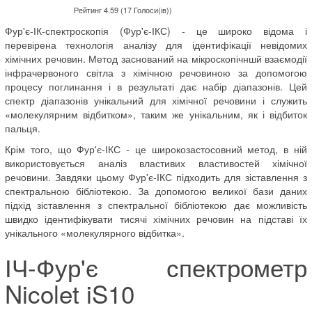
Рейтинг 4.59 (17 Голоси(ів))
Фур'є-ІК-спектроскопія (Фур'є-ІКС) - це широко відома і
перевірена технологія аналізу для ідентифікації невідомих
хімічних речовин. Метод заснований на мікроскопічншй взаємодії
інфрачервоного світла з хімічною речовиною за допомогою
процесу поглинання і в результаті дає набір діапазонів. Цей
спектр діапазонів унікальний для хімічної речовини і служить
«молекулярним відбитком», таким же унікальним, як і відбиток
пальця.
Крім того, що Фур'є-ІКС - це широкозастосовний метод, в ній
використовується аналіз властивих властивостей хімічної
речовини. Завдяки цьому Фур'є-ІКС підходить для зіставлення з
спектральною бібліотекою. За допомогою великої бази даних
підхід зіставлення з спектральної бібліотекою дає можливість
швидко ідентифікувати тисячі хімічних речовин на підставі їх
унікального «молекулярного відбитка».
ІЧ-Фур'є спектрометр
Nicolet iS10