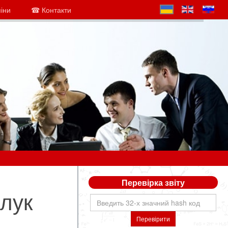
міни
☎ Контакти
Перевірка звіту
олук
Перевірити