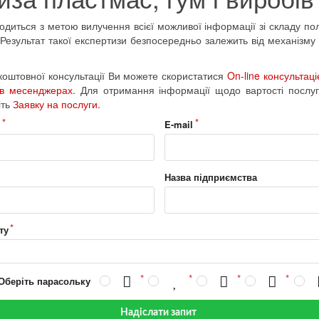
одиться з метою вилучення всієї можливої інформації зі складу пол
. Результат такої експертизи безпосередньо залежить від механізм
оштовної консультації Ви можете скористатися
On-line консультац
 в месенджерах
. Для отримання інформації щодо вартості послуг
іть
Заявку на послуги
.
н
E-mail
Назва підприємства
ту
 Оберіть парасольку
Надіслати запит