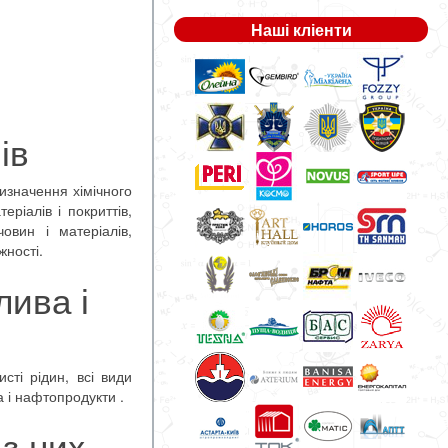
Наші кліенти
ів
изначення хімічного
ріалів і покриттів,
овин і матеріалів,
жності.
лива і
сті рідин, всі види
а і нафтопродукти .
 з ниx