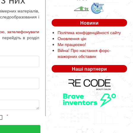
імерних матеріалів,
у следообразования і
Новини
ією
,
зателефонувати
Політика конфіденційності сайту
 перейдіть в розділ
Оновлення цін
Ми працюємо!
Війна! Про настання форс-
мажорних обставин
Наші партнери