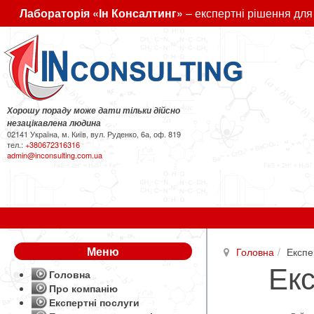
Лабораторія «Ін Консалтинг»
– експертні рішення для
Хорошу пораду може дати тільки дійсно
незацікавлена людина
02141 Україна, м. Київ, вул. Руденко, 6а, оф. 819
тел.:
+380672316316
admin@inconsulting.com.ua
Меню
Головна
Експе
Екс
Головна
Про компанію
Експертні послуги