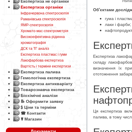
Експертиза не органіки
Рейтин
Експертиза органіки
Об'єктами дослід
Інфрачервона спектроскопія
гума і пластм
Раманівська спектроскопія
лаки і фарби;
ЯМР-спектроскопія
нафтопродукт
Хромато-мас-спектрометрія
Високоефективна рідинна
Експерт
хроматографія
ДСК та ТГ аналіз
Експертиза пластмас і гуми
Експертиза лакофар
Лакофарбова експертиза
складу лакофарбово
Вартість і терміни експертизи
визначення їх при
Експертиза палива
ототожнення забарвл
Гемологічна експертиза
Експертиза антикваріату
Експерт
Товарознавча експертиза
нафтопр
Біохімічні аналізи
📝 Оформити заявку
$ Ціни та терміни
Ця експертиза вклю
☎ Контакти
палива, в тому числ
☤ Магазин
Експерт
Документи