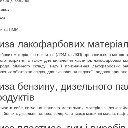
г 4.80 (5 Голоси(ів))
жень:
аса;
и та ПММ.
иза лакофарбових матеріал
бових матеріалів і покриттів (ЛФМ та ЛКП) проводиться з метою в
го покриття, а також для виявлення частинок лакофарбових мате
роди, хімічного складу, виду і призначення лакофарбових реч
ених об'єктів по слідах, для визначення видової і родової принале
иза бензину, дизельного па
одуктів
чає в себе вивчення паливно-мастильних матеріалів, легкозайми
і і бензин, дизельне паливо, солярка, а також машинні масла, нафт
иза пластмас, гум і виробів