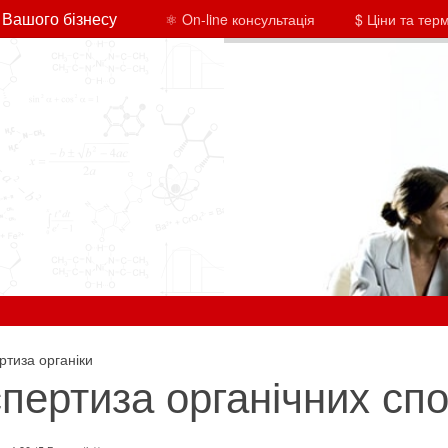
 Вашого бізнесу
⚛ On-line консультація
$ Ціни та тер
ртиза органіки
пертиза органічних сп