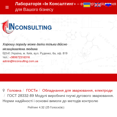
Лабораторія «Ін Консалтинг»
– експертні рішення
для Вашого бізнесу
Хорошу пораду може дати тільки дійсно
незацікавлена людина
02141 Україна, м. Київ, вул. Руденко, 6а, оф. 819
тел.:
+380672316316
admin@inconsulting.com.ua
Головна
ГОСТи
Обладнання для зварювання, електроди
ГОСТ 28332-89 Модулі виробничі гнучкі дугового зварювання.
Норми надійності і основні вимоги до методів контролю
Рейтинг 4.32 (25 Голоси(ів))