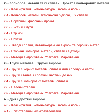
В5 - Кольорові метали та їх сплави. Прокат з кольорових металів
В50 - Класифікація, номенклатура і загальні норми
В51 - Кольорові метали, включаючи рідкісні, і їх сплави
В52 - Сортовий і фасонний прокат
В53 - Листи й смуги
В54 - Стрічки
В55 - Прутки
В56 - Тверді сплави, металокерамічні вироби та порошки метал
В57 - Вторинні кольорові метали, сплави і відходи
В59 - Методи випробувань. Упаковка. Маркування
В6 - Труби металеві і трубні вироби
В61 - Труби з чорних металів і сплавів литі і сполучні части
В62 - Труби сталеві і сполучні частини до них
В64 - Труби з кольорових металів і сплавів
В66 - Балони сталеві
В69 - Методи випробувань. Упаковка. Маркування
В7 - Дріт і дротяні вироби
В70 - Класифікація, номенклатура і загальні норми
В71 - Дріт сталевий низьковуглецевий