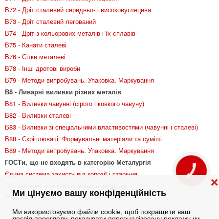
В72 - Дріт сталевий середньо- і високовуглецева
В73 - Дріт сталевий легований
В74 - Дріт з кольорових металів і їх сплавів
В75 - Канати сталеві
В76 - Сітки металеві
В78 - Інші дротові вироби
В79 - Методи випробувань. Упаковка. Маркування
В8 - Ливарні виливки різних металів
В81 - Виливки чавунні (сірого і ковкого чавуну)
В82 - Виливки сталеві
В83 - Виливки зі спеціальними властивостями (чавунні і сталеві)
В88 - Скріплювачі. Формувальні матеріали та суміші
В89 - Методи випробувань. Упаковка. Маркування
ГОСТи, що не входять в категорію Металургія
КНОПКА
Єдина система захисту від корозії і старіння
ЗВ'ЯЗКУ
❌
Обладнання для зварювання, електроди
Ми цінуємо вашу конфіденційність
Різні ГОСТи
Ми використовуємо файли cookie, щоб покращити ваш
досвід перегляду, показувати персоналізовану рекламу чи