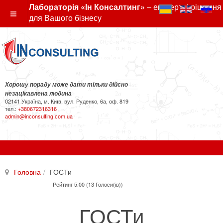
Лабораторія «Ін Консалтинг»
– експертні рішення
для Вашого бізнесу
Хорошу пораду може дати тільки дійсно
незацікавлена людина
02141 Україна, м. Київ, вул. Руденко, 6а, оф. 819
тел.:
+380672316316
admin@inconsulting.com.ua
Головна
ГОСТи
Рейтинг 5.00 (13 Голоси(ів))
ГОСТи