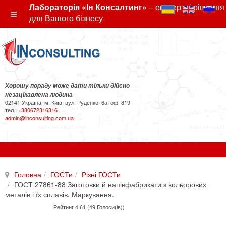
Лабораторія «Ін Консалтинг»
– експертні рішення
для Вашого бізнесу
Хорошу пораду може дати тільки дійсно
незацікавлена людина
02141 Україна, м. Київ, вул. Руденко, 6а, оф. 819
тел.:
+380672316316
admin@inconsulting.com.ua
Головна
ГОСТи
Різні ГОСТи
ГОСТ 27861-88 Заготовки й напівфабрикати з кольорових
металів і їх сплавів. Маркування.
Рейтинг 4.61 (49 Голоси(ів))