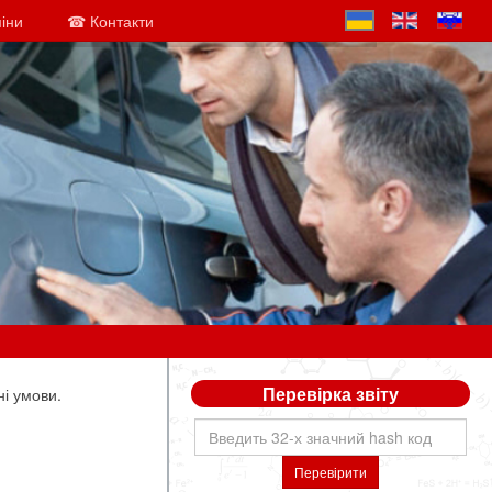
міни
☎ Контакти
Перевірка звіту
ні умови.
Перевірити