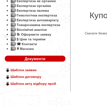
Експертиза не органіки
Експертиза органіки
Експертиза палива
Купо
Гемологічна експертиза
Експертиза антикваріату
Товарознавча експертиза
Біохімічні аналізи
Скачати безк
📝 Оформити заявку
$ Ціни та терміни
☎ Контакти
☤ Магазин
Документи
Шаблон заявки
Шаблон договору
Шаблон акту відбору проб