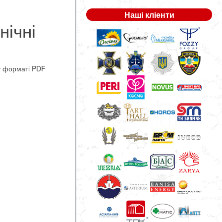
Наші кліенти
нічні
 форматі PDF