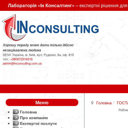
Лабораторія «Ін Консалтинг»
– експертні рішення для
Хорошу пораду може дати тільки дійсно
незацікавлена людина
02141 Україна, м. Київ, вул. Руденко, 6а, оф. 819
тел.:
+380672316316
admin@inconsulting.com.ua
Меню
Головна
ГОСТ
Рейтин
Головна
Про компанію
Експертні послуги