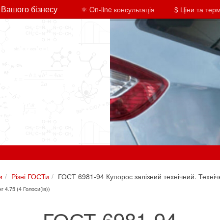
 Вашого бізнесу
⚛ On-line консультація
$ Ціни та тер
и
Різні ГОСТи
ГОСТ 6981-94 Купорос залізний технічний. Техніч
г 4.75 (4 Голоси(ів))
ГОСТ 6981-94