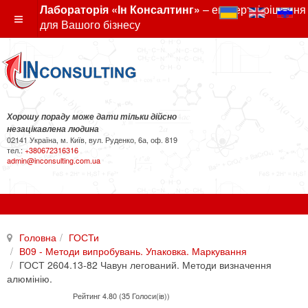
Лабораторія «Ін Консалтинг»
– експертні рішення
для Вашого бізнесу
Хорошу пораду може дати тільки дійсно
незацікавлена людина
02141 Україна, м. Київ, вул. Руденко, 6а, оф. 819
тел.:
+380672316316
admin@inconsulting.com.ua
Головна
ГОСТи
В09 - Методи випробувань. Упаковка. Маркування
ГОСТ 2604.13-82 Чавун легований. Методи визначення
алюмінію.
Рейтинг 4.80 (35 Голоси(ів))