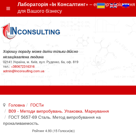
Лабораторія «Ін Консалтинг»
– експертні рішення
для Вашого бізнесу
Хорошу пораду може дати тільки дійсно
незацікавлена людина
02141 Україна, м. Київ, вул. Руденко, 6а, оф. 819
тел.:
+380672316316
admin@inconsulting.com.ua
Головна
ГОСТи
В09 - Методи випробувань. Упаковка. Маркування
ГОСТ 5657-69 Сталь. Метод випробування на
прокаливаемость.
Рейтинг 4.93 (15 Голоси(ів))