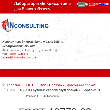
Лабораторія «Ін Консалтинг»
– експертні рішення
для Вашого бізнесу
Хорошу пораду може дати тільки дійсно
незацікавлена людина
02141 Україна, м. Київ, вул. Руденко, 6а, оф. 819
тел.:
+380672316316
admin@inconsulting.com.ua
Головна
ГОСТи
В22 - Сортовий і фасонний прокат
ГОСТ 19772-93 Куточки сталеві гнуті полками. Сортамент
Рейтинг 4.31 (42 Голоси(ів))