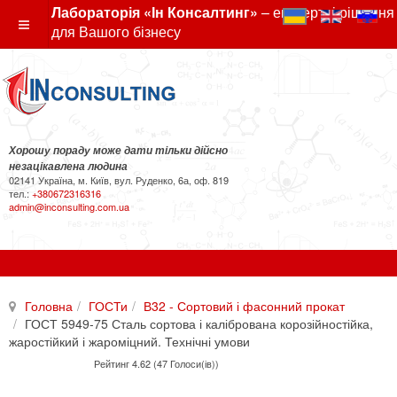
Лабораторія «Ін Консалтинг»
– експертні рішення
для Вашого бізнесу
Хорошу пораду може дати тільки дійсно
незацікавлена людина
02141 Україна, м. Київ, вул. Руденко, 6а, оф. 819
тел.:
+380672316316
admin@inconsulting.com.ua
Головна
ГОСТи
В32 - Сортовий і фасонний прокат
ГОСТ 5949-75 Сталь сортова і калібрована корозійностійка,
жаростійкий і жароміцний. Технічні умови
Рейтинг 4.62 (47 Голоси(ів))