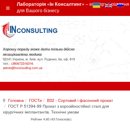
Лабораторія «Ін Консалтинг»
– експертні рішення
для Вашого бізнесу
Хорошу пораду може дати тільки дійсно
незацікавлена людина
02141 Україна, м. Київ, вул. Руденко, 6а, оф. 819
тел.:
+380672316316
admin@inconsulting.com.ua
Головна
ГОСТи
В32 - Сортовий і фасонний прокат
ГОСТ Р 51394-99 Прокат з корозійностійкої сталі для
хірургічних імплантантів. Технічні умови
Рейтинг 4.60 (43 Голоси(ів))