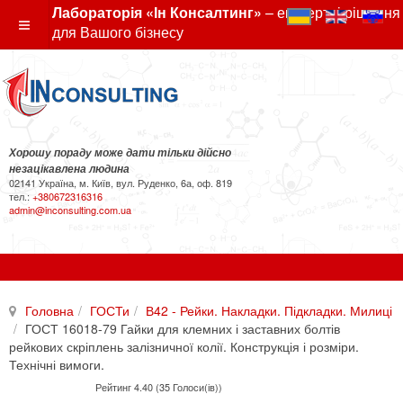
Лабораторія «Ін Консалтинг»
– експертні рішення
для Вашого бізнесу
Хорошу пораду може дати тільки дійсно
незацікавлена людина
02141 Україна, м. Київ, вул. Руденко, 6а, оф. 819
тел.:
+380672316316
admin@inconsulting.com.ua
Головна
ГОСТи
В42 - Рейки. Накладки. Підкладки. Милиці
ГОСТ 16018-79 Гайки для клемних і заставних болтів
рейкових скріплень залізничної колії. Конструкція і розміри.
Технічні вимоги.
Рейтинг 4.40 (35 Голоси(ів))