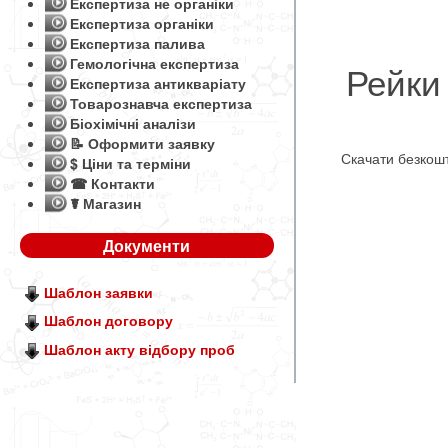
Експертиза не органіки
Експертиза органіки
Експертиза палива
Гемологічна експертиза
Рейки 
Експертиза антикваріату
Товарознавча експертиза
Біохімічні аналізи
📝 Оформити заявку
Скачати безко
$ Ціни та терміни
☎ Контакти
☤ Магазин
Документи
Шаблон заявки
Шаблон договору
Шаблон акту відбору проб