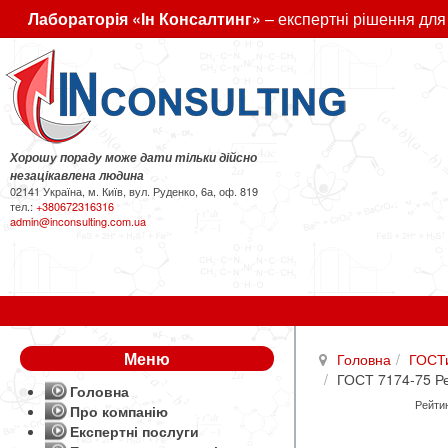
Лабораторія «Ін Консалтинг»
– експертні рішення для
Хорошу пораду може дати тільки дійсно
незацікавлена людина
02141 Україна, м. Київ, вул. Руденко, 6а, оф. 819
тел.:
+380672316316
admin@inconsulting.com.ua
Меню
Головна
ГОСТ
ГОСТ 7174-75 Рей
Головна
Рейтин
Про компанію
Експертні послуги