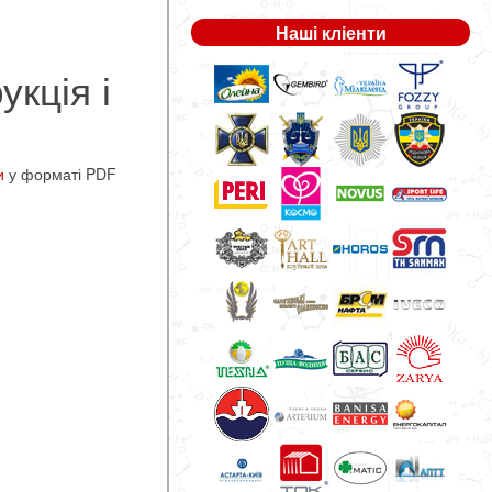
Наші кліенти
укція і
и
у форматі PDF