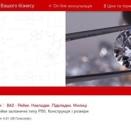
 Вашого бізнесу
⚛ On-line консультація
$ Ціни та тер
и
В42 - Рейки. Накладки. Підкладки. Милиці
ки залізничні типу Р50. Конструкція і розміри
г 4.31 (39 Голоси(ів))