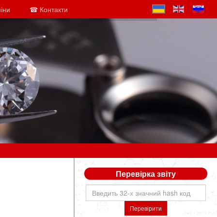
міни
☎ Контакти
Перевірка звіту
Перевірити