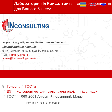
Лабораторія «Ін Консалтинг»
– експертні рішення
для Вашого бізнесу
Хорошу пораду може дати тільки дійсно
незацікавлена людина
02141 Україна, м. Київ, вул. Руденко, 6а, оф. 819
тел.:
+380672316316
admin@inconsulting.com.ua
Головна
ГОСТи
В51 - Кольорові метали, включаючи рідкісні, і їх сплави
ГОСТ 11069-2001 Алюміній первинний. Марки
Рейтинг 4.73 (15 Голоси(ів))