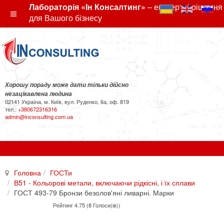
Лабораторія «Ін Консалтинг»
– експертні рішення
для Вашого бізнесу
Хорошу пораду може дати тільки дійсно
незацікавлена людина
02141 Україна, м. Київ, вул. Руденко, 6а, оф. 819
тел.:
+380672316316
admin@inconsulting.com.ua
Головна
ГОСТи
В51 - Кольорові метали, включаючи рідкісні, і їх сплави
ГОСТ 493-79 Бронзи безолов'яні ливарні. Марки
Рейтинг 4.75 (8 Голоси(ів))