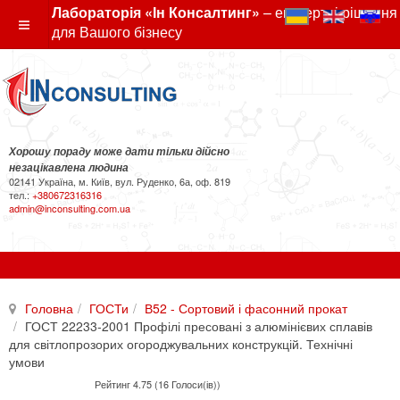
Лабораторія «Ін Консалтинг»
– експертні рішення
для Вашого бізнесу
Хорошу пораду може дати тільки дійсно
незацікавлена людина
02141 Україна, м. Київ, вул. Руденко, 6а, оф. 819
тел.:
+380672316316
admin@inconsulting.com.ua
Головна
ГОСТи
В52 - Сортовий і фасонний прокат
ГОСТ 22233-2001 Профілі пресовані з алюмінієвих сплавів
для світлопрозорих огороджувальних конструкцій. Технічні
умови
Рейтинг 4.75 (16 Голоси(ів))