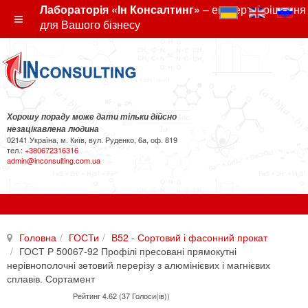
Лабораторія «Ін Консалтинг»
– експертні рішення
для Вашого бізнесу
Хорошу пораду може дати тільки дійсно
незацікавлена людина
02141 Україна, м. Київ, вул. Руденко, 6а, оф. 819
тел.:
+380672316316
admin@inconsulting.com.ua
Головна
ГОСТи
В52 - Сортовий і фасонний прокат
ГОСТ Р 50067-92 Профілі пресовані прямокутні
нерівнополочні зетовий перерізу з алюмінієвих і магнієвих
сплавів. Сортамент
Рейтинг 4.62 (37 Голоси(ів))