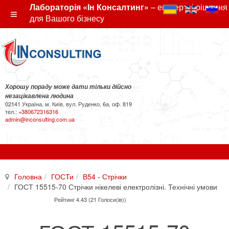
Лабораторія «Ін Консалтинг»
– експертні рішення
для Вашого бізнесу
Хорошу пораду може дати тільки дійсно
незацікавлена людина
02141 Україна, м. Київ, вул. Руденко, 6а, оф. 819
тел.:
+380672316316
admin@inconsulting.com.ua
Головна
ГОСТи
В54 - Стрічки
ГОСТ 15515-70 Стрічки нікелеві електролізні. Технічні умови
Рейтинг 4.43 (21 Голоси(ів))