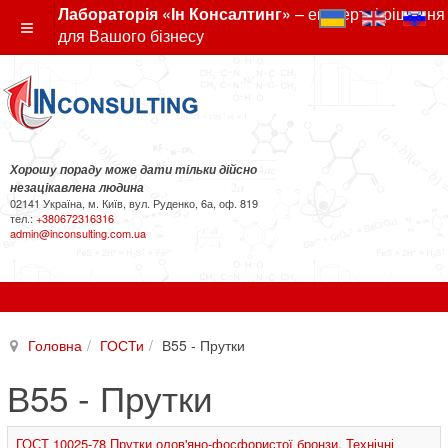
Лабораторія «Ін Консалтинг»
– експертні рішення
для Вашого бізнесу
Хорошу пораду може дати тільки дійсно
незацікавлена людина
02141 Україна, м. Київ, вул. Руденко, 6а, оф. 819
тел.:
+380672316316
admin@inconsulting.com.ua
Головна
ГОСТи
В55 - Прутки
В55 - Прутки
ГОСТ 10025-78 Прутки олов'яно-фосфористої бронзи. Технічні