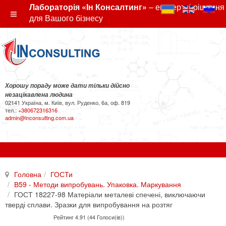
Лабораторія «Ін Консалтинг»
– експертні рішення
для Вашого бізнесу
Хорошу пораду може дати тільки дійсно
незацікавлена людина
02141 Україна, м. Київ, вул. Руденко, 6а, оф. 819
тел.:
+380672316316
admin@inconsulting.com.ua
Головна
ГОСТи
В59 - Методи випробувань. Упаковка. Маркування
ГОСТ 18227-98 Матеріали металеві спечені, виключаючи
тверді сплави. Зразки для випробування на розтяг
Рейтинг 4.91 (44 Голоси(ів))