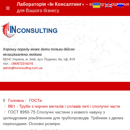
Лабораторія «Ін Консалтинг»
– експертні рішення
для Вашого бізнесу
Хорошу пораду може дати тільки дійсно
незацікавлена людина
02141 Україна, м. Київ, вул. Руденко, 6а, оф. 819
тел.:
+380672316316
admin@inconsulting.com.ua
Головна
ГОСТи
В61 - Труби з чорних металів і сплавів литі і сполучні части
ГОСТ 8950-75 Сполучні частини з ковкого чавуну з
циліндровим різьбленням для трубопроводів. Трійники з двома
переходами. Основні розміри.