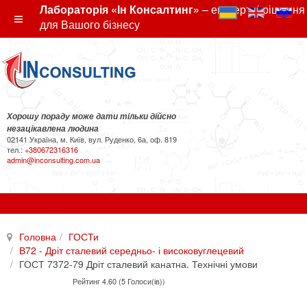
Лабораторія «Ін Консалтинг»
– експертні рішення
для Вашого бізнесу
Хорошу пораду може дати тільки дійсно
незацікавлена людина
02141 Україна, м. Київ, вул. Руденко, 6а, оф. 819
тел.:
+380672316316
admin@inconsulting.com.ua
Головна
ГОСТи
В72 - Дріт сталевий середньо- і високовуглецевий
ГОСТ 7372-79 Дріт сталевий канатна. Технічні умови
Рейтинг 4.60 (5 Голоси(ів))