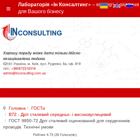
Лабораторія «Ін Консалтинг»
– експертні рішення
для Вашого бізнесу
Хорошу пораду може дати тільки дійсно
незацікавлена людина
02141 Україна, м. Київ, вул. Руденко, 6а, оф. 819
тел.:
+380672316316
admin@inconsulting.com.ua
Головна
ГОСТи
В72 - Дріт сталевий середньо- і високовуглецевий
ГОСТ 9850-72 Дріт сталевий оцинкований для сердечників
проводів. Технічні умови
Рейтинг 4.73 (26 Голоси(ів))