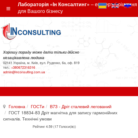
Лабораторія «Ін Консалтинг»
– експертні рішення
для Вашого бізнесу
Хорошу пораду може дати тільки дійсно
незацікавлена людина
02141 Україна, м. Київ, вул. Руденко, 6а, оф. 819
тел.:
+380672316316
admin@inconsulting.com.ua
Головна
ГОСТи
В73 - Дріт сталевий легований
ГОСТ 18834-83 Дріт магнітна для запису гармонійних
сигналів. Технічні умови
Рейтинг 4.59 (17 Голоси(ів))