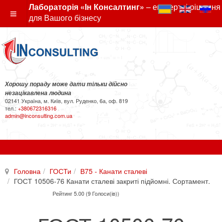
Лабораторія «Ін Консалтинг»
– експертні рішення
для Вашого бізнесу
Хорошу пораду може дати тільки дійсно
незацікавлена людина
02141 Україна, м. Київ, вул. Руденко, 6а, оф. 819
тел.:
+380672316316
admin@inconsulting.com.ua
Головна
ГОСТи
В75 - Канати сталеві
ГОСТ 10506-76 Канати сталеві закриті підйомні. Сортамент.
Рейтинг 5.00 (9 Голоси(ів))