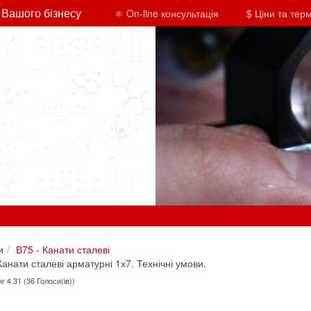
 Вашого бізнесу
⚛ On-line консультація
$ Ціни та тер
и
В75 - Канати сталеві
нати сталеві арматурні 1х7. Технічні умови.
г 4.31 (36 Голоси(ів))