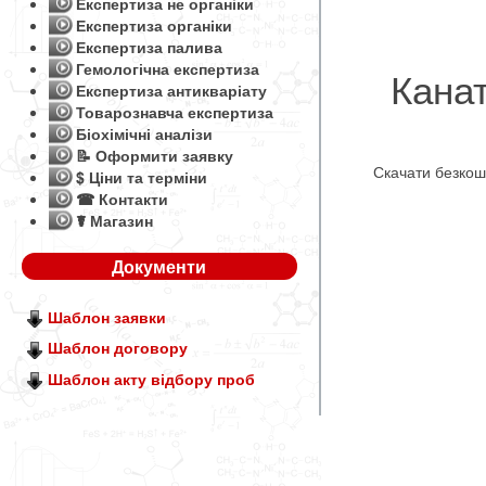
Експертиза не органіки
Експертиза органіки
Експертиза палива
Гемологічна експертиза
Канат
Експертиза антикваріату
Товарознавча експертиза
Біохімічні аналізи
📝 Оформити заявку
Скачати безко
$ Ціни та терміни
☎ Контакти
☤ Магазин
Документи
Шаблон заявки
Шаблон договору
Шаблон акту відбору проб