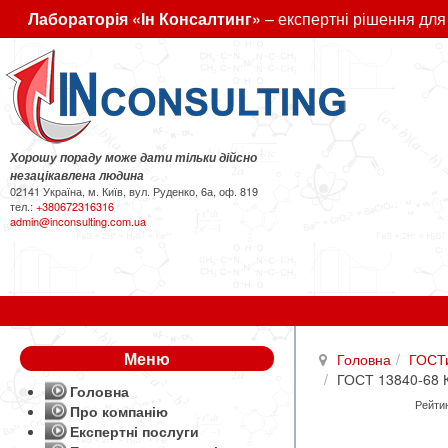
Лабораторія «Ін Консалтинг»
– експертні рішення для
Хорошу пораду може дати тільки дійсно
незацікавлена людина
02141 Україна, м. Київ, вул. Руденко, 6а, оф. 819
тел.:
+380672316316
admin@inconsulting.com.ua
Меню
Головна
ГОСТ
ГОСТ 13840-68 Ка
Головна
Рейтин
Про компанію
Експертні послуги