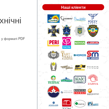
Наші кліенти
хнічні
.
у форматі PDF