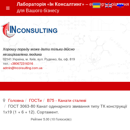
Лабораторія «Ін Консалтинг»
– експертні рішення
для Вашого бізнесу
Хорошу пораду може дати тільки дійсно
незацікавлена людина
02141 Україна, м. Київ, вул. Руденко, 6а, оф. 819
тел.:
+380672316316
admin@inconsulting.com.ua
Головна
ГОСТи
В75 - Канати сталеві
ГОСТ 3063-80 Канат одинарного звивання типу ТК конструкції
1х19 (1 + 6 + 12). Сортамент.
Рейтинг 5.00 (10 Голоси(ів))