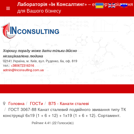
Лабораторія «Ін Консалтинг»
– експертні рішення
для Вашого бізнесу
Хорошу пораду може дати тільки дійсно
незацікавлена людина
02141 Україна, м. Київ, вул. Руденко, 6а, оф. 819
тел.:
+380672316316
admin@inconsulting.com.ua
Головна
ГОСТи
В75 - Канати сталеві
ГОСТ 3067-88 Канат сталевий подвійного звивання типу ТК
конструкції 6х19 (1 + 6 + 12) + 1х19 (1 + 6 + 12). Сортамент.
Рейтинг 4.41 (22 Голоси(ів))