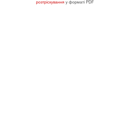
розтріскування
у форматі PDF