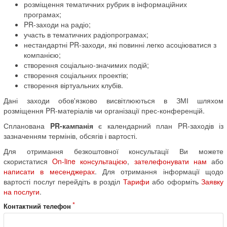
розміщення тематичних рубрик в інформаційних
програмах;
PR-заходи на радіо;
участь в тематичних радіопрограмах;
нестандартні PR-заходи, які повинні легко асоціюватися з
компанією;
створення соціально-значимих подій;
створення соціальних проектів;
створення віртуальних клубів.
Дані заходи обов'язково висвітлюються в ЗМІ шляхом
розміщення PR-матеріалів чи організації прес-конференцій.
Спланована
PR-кампанія
є календарний план PR-заходів із
зазначенням термінів, обсягів і вартості.
Для отримання безкоштовної консультації Ви можете
скористатися
On-line консультацією
,
зателефонувати нам
або
написати в месенджерах
. Для отримання інформації щодо
вартості послуг перейдіть в розділ
Тарифи
або оформіть
Заявку
на послуги
.
Контактний телефон