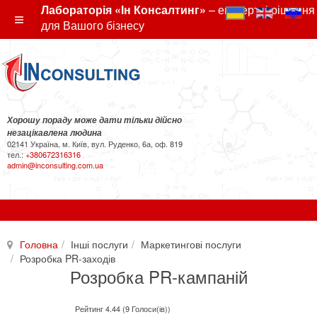
Лабораторія «Ін Консалтинг»
– експертні рішення
для Вашого бізнесу
Хорошу пораду може дати тільки дійсно
незацікавлена людина
02141 Україна, м. Київ, вул. Руденко, 6а, оф. 819
тел.:
+380672316316
admin@inconsulting.com.ua
Головна
Інші послуги
Маркетингові послуги
Розробка PR-заходів
Розробка PR-кампаній
Рейтинг 4.44 (9 Голоси(ів))