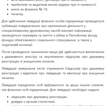
прибуткові та видаткові касові ордери при їх наявності;
книга за формою № 10;
печатку.
Для здійснення ліквідації фізичної особи-підприємця проводиться
публікація повідомлення про припинення діяльності у
спеціалізованому друкованому засобі масової інформації,
проводяться перевірки та зняття з обліку в Пенсійному фонді,
фондах обов'язкового соціального страхування, а також у
податковій інспекції.
Після проведення зазначених вище дій здійснюється виключення
з державного реєстру та анулювання свідоцтва про державну
реєстрацію зі знищенням печатки.
Ліквідація завершена після отримання Свідоцтва про державну
реєстрацію з відміткою про ліквідацію та квитанції про знищення
печатки.
Ліквідація юридичних осіб відбувається за дещо іншою схемою,
ніж фізичних осіб-підприємців. Для ліквідації необхідно надати:
свідоцтво про державну реєстрацію;
довідка з органів статистики;
довідка податкової інспекції про взяття на облік за формою