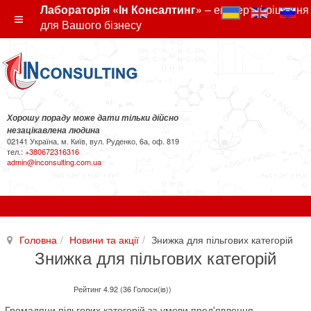
Лабораторія «Ін Консалтинг»
– експертні рішення
для Вашого бізнесу
Хорошу пораду може дати тільки дійсно
незацікавлена людина
02141 Україна, м. Київ, вул. Руденко, 6а, оф. 819
тел.:
+380672316316
admin@inconsulting.com.ua
Головна
Новини та акції
Знижка для пільгових категорій
Знижка для пільгових категорій
Рейтинг 4.92 (36 Голоси(ів))
Громадяни пільгових категорій за умови пред'явлення