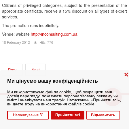
Citizens of privileged categories, subject to the presentation of the
appropriate certificate, receive a 15% discount on all types of expert
services.
The promotion runs indefinitely.
Venue: website
http://inconsulting.com.ua
18 February 2012
Hits: 776
Prev
Next
❌
Ми цінуємо вашу конфіденційність
Ми використовуємо файли cookie, щоб покращити ваш
досвід перегляду, показувати персоналізовану рекламу чи
вміст і аналізувати наш трафік. Натискаючи «Прийняти всі»,
ви даєте згоду на використання файлів cookie.
◮
Прийняти всі
Відмовитись
Налаштування