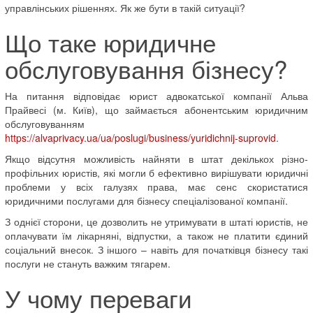
управлінських рішеннях. Як же бути в такій ситуації?
Що таке юридичне
обслуговування бізнесу?
На питання відповідає юрист адвокатської компанії Альва
Прайвесі (м. Київ), що займається абонентським юридичним
обслуговуванням
https://alvaprivacy.ua/ua/poslugi/business/yuridichnij-suprovid
.
Якщо відсутня можливість найняти в штат декількох різно-
профільних юристів, які могли б ефективно вирішувати юридичні
проблеми у всіх галузях права, має сенс скористатися
юридичними послугами для бізнесу спеціалізованої компанії.
З однієї сторони, це дозволить не утримувати в штаті юристів, не
оплачувати їм лікарняні, відпустки, а також не платити єдиний
соціальний внесок. З іншого – навіть для початківця бізнесу такі
послуги не стануть важким тягарем.
У чому переваги