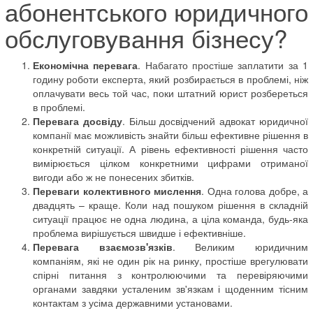
абонентського юридичного
обслуговування бізнесу?
Економічна перевага
. Набагато простіше заплатити за 1
годину роботи експерта, який розбирається в проблемі, ніж
оплачувати весь той час, поки штатний юрист розбереться
в проблемі.
Перевага досвіду
. Більш досвідчений адвокат юридичної
компанії має можливість знайти більш ефективне рішення в
конкретній ситуації. А рівень ефективності рішення часто
вимірюється цілком конкретними цифрами отриманої
вигоди або ж не понесених збитків.
Переваги колективного мислення
. Одна голова добре, а
двадцять – краще. Коли над пошуком рішення в складній
ситуації працює не одна людина, а ціла команда, будь-яка
проблема вирішується швидше і ефективніше.
Перевага взаємозв'язків
. Великим юридичним
компаніям, які не один рік на ринку, простіше врегулювати
спірні питання з контролюючими та перевіряючими
органами завдяки усталеним зв'язкам і щоденним тісним
контактам з усіма державними установами.