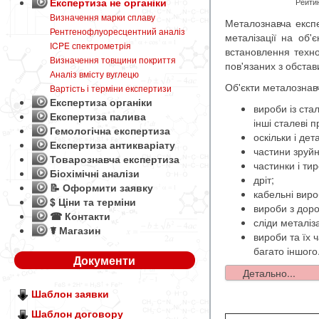
Експертиза не органіки
Рейтин
Визначення марки сплаву
Металознавча експе
Рентгенофлуоресцентний аналіз
металізації на об'є
ICPE спектрометрія
встановлення технол
Визначення товщини покриття
пов'язаних з обстав
Аналіз вмісту вуглецю
Об'єкти металознавч
Вартість і терміни експертизи
Експертиза органіки
вироби із стал
Експертиза палива
інші сталеві 
Гемологічна експертиза
оскільки і дет
Експертиза антикваріату
частини зруйн
Товарознавча експертиза
частинки і ти
Біохімічні аналізи
дріт;
📝 Оформити заявку
кабельні виро
$ Ціни та терміни
вироби з доро
☎ Контакти
сліди металіза
☤ Магазин
вироби та їх 
багато іншого
Документи
Детально...
Шаблон заявки
Шаблон договору