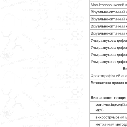
Магнітопорошковий 
Візуально-оптичний к
Візуально-оптичний к
Візуально-оптичний 
Візуально-оптичний 
Ультразвукова дефект
Ультразвукова дефект
Ультразвукова дефек
Ультразвукова дефек
В
Фрактографічний анал
Визначення причин п
Визначення товщини
магнітно-індукцій
мкм)
вихрострумовим м
метричним методо