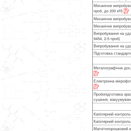
Механічне випробува
проб, до 200 кН)
Механічне випробуван
Механічне випробуван
Випробування на уда
9454, 2-5 проб)
Випробування на удар
Підготовка стандарт
Металографічне досл
Електронна мікрофот
Пробопідготовка зра
сушіння, вакуумуван
Капілярний контроль
Капілярний контроль
Магнітопорошковий 