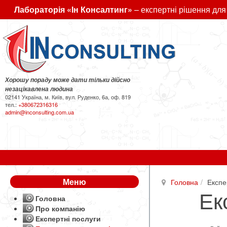
Лабораторія «Ін Консалтинг»
– експертні рішення для
Хорошу пораду може дати тільки дійсно
незацікавлена людина
02141 Україна, м. Київ, вул. Руденко, 6а, оф. 819
тел.:
+380672316316
admin@inconsulting.com.ua
Меню
Головна
Експе
Ек
Головна
Про компанію
Експертні послуги