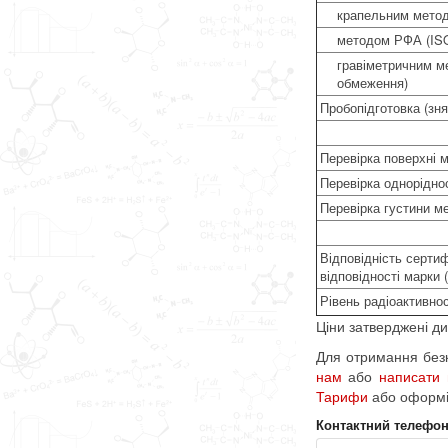
крапельним методо
методом РФА (ISO 
гравіметричним ме
обмеження)
Пробопідготовка (зня
Перевірка поверхні м
Перевірка однорідно
Перевірка густини ме
Відповідність серти
відповідності марки 
Рівень радіоактивнос
Ціни затверджені ди
Для отримання безк
нам
або
написати
Тарифи
або оформ
Контактний телефо