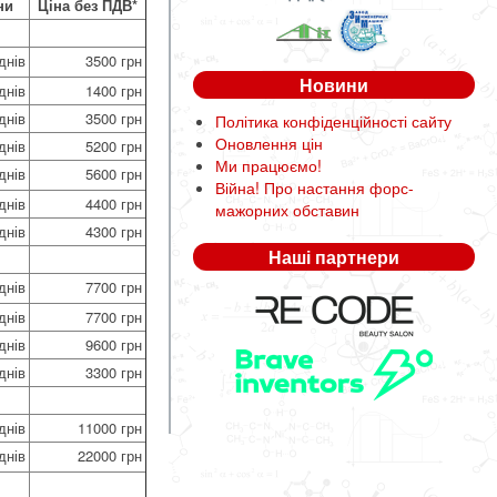
ни
Ціна без ПДВ*
днів
3500 грн
Новини
днів
1400 грн
днів
3500 грн
Політика конфіденційності сайту
Оновлення цін
днів
5200 грн
Ми працюємо!
днів
5600 грн
Війна! Про настання форс-
днів
4400 грн
мажорних обставин
днів
4300 грн
Наші партнери
днів
7700 грн
днів
7700 грн
днів
9600 грн
днів
3300 грн
днів
11000 грн
днів
22000 грн