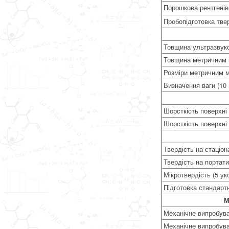
Порошкова рентгені
Пробопідготовка тве
Товщина ультразвуко
Товщина метричним м
Розміри метричним м
Визначення ваги (10 
Шорсткість поверхні 
Шорсткість поверхні 
Твердість на стаціо
Твердість на портат
Мікротвердість (5 ук
Підготовка стандарт
М
Механічне випробува
Механічне випробува