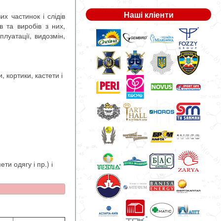
Наші кліенти
х частинок і слідів
ів та виробів з них,
плуатації, видозмін,
, кортики, кастети і
и одягу і пр.) і