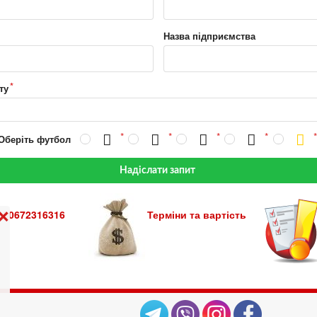
Назва підприємства
ту
 Оберіть футбол
Надіслати запит
380672316316
Терміни та вартість
❌