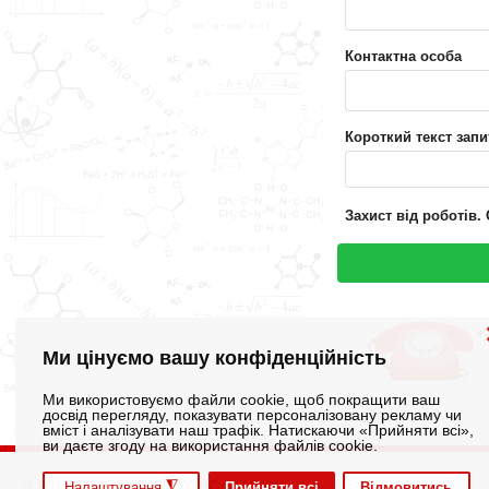
Контактна особа
Короткий текст запи
Захист від роботів.
+
Ми цінуємо вашу конфіденційність
Ми використовуємо файли cookie, щоб покращити ваш
досвід перегляду, показувати персоналізовану рекламу чи
вміст і аналізувати наш трафік. Натискаючи «Прийняти всі»,
ви даєте згоду на використання файлів cookie.
© 2012-2026 ТОВ "ІН КОНСАЛТИНГ"
◮
Прийняти всі
Відмовитись
Налаштування