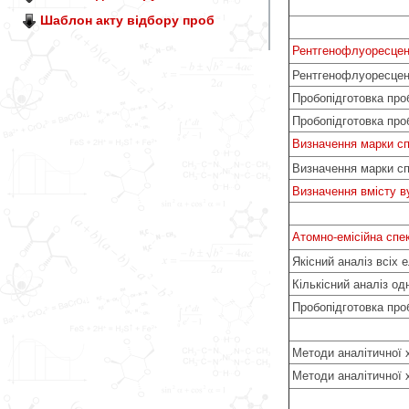
Шаблон акту відбору проб
Рентгенофлуоресцен
Рентгенофлуоресцент
Пробопідготовка про
Пробопідготовка про
Визначення марки сп
Визначення марки сп
Визначення вмісту в
Атомно-емісійна спе
Якісний аналіз всіх 
Кількісний аналіз од
Пробопідготовка про
Методи аналітичної х
Методи аналітичної 