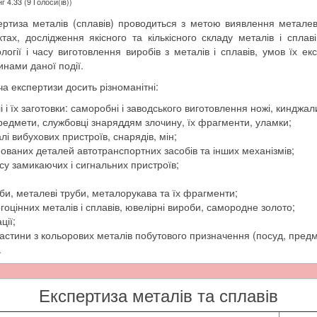
г 4.33 (9 Голоси(ів))
ртиза металів (сплавів) проводиться з метою виявлення металеви
ктах, дослідження якісного та кількісного складу металів і сплав
огії і часу виготовлення виробів з металів і сплавів, умов їх екс
инами даної події.
а експертизи досить різноманітні:
і і їх заготовки: саморобні і заводського виготовлення ножі, кинджали
предмети, службовці знаряддям злочину, їх фрагменти, уламки;
алі вибухових пристроїв, снарядів, мін;
ованих деталей автотранспортних засобів та інших механізмів;
рсу замикаючих і сигнальних пристроїв;
би, металеві труби, металорукава та їх фрагменти;
гоцінних металів і сплавів, ювелірні вироби, самородне золото;
ції;
частини з кольорових металів побутового призначення (посуд, предмет
.
Експертиза металів та сплавів