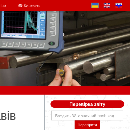
міни
☎ Контакти
Перевірка звіту
вів
Перевірити