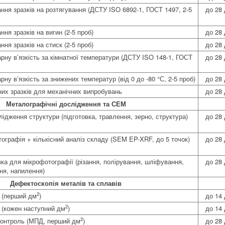
ння зразків на розтягування (ДСТУ ISO 6892-1, ГОСТ 1497, 2-5
до 28 
ня зразків на вигин (2-5 проб)
до 28 
ня зразків на стиск (2-5 проб)
до 28 
рну в’язкість за кімнатної температури (ДСТУ ISO 148-1, ГОСТ
до 28 
ну в’язкість за знижених температур (від 0 до -80 °С, 2-5 проб)
до 28 
них зразків для механічних випробувань
до 28 
Металографічні дослідження та СЕМ
ідження структури (підготовка, травлення, зерно, структура)
до 28 
ографія + кількісний аналіз складу (SEM EP-XRF, до 5 точок)
до 28 
зка для мікрофотографії (різання, полірування, шліфування,
до 28 
ня, напилення)
Дефектоскопія металів та сплавів
2
 (перший дм
)
до 14 
2
 (кожен наступний дм
)
до 14 
2
контроль (МПД, перший дм
)
до 28 