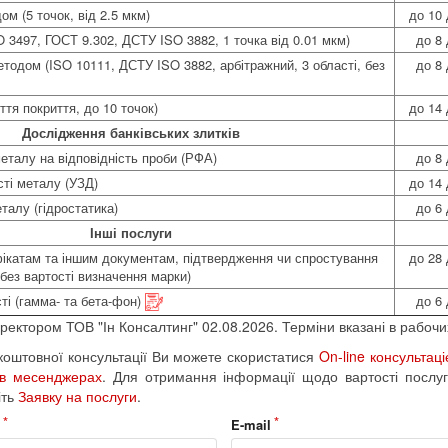
м (5 точок, від 2.5 мкм)
до 10 
3497, ГОСТ 9.302, ДСТУ ISO 3882, 1 точка від 0.01 мкм)
до 8 
тодом (ISO 10111, ДСТУ ISO 3882, арбітражний, 3 області, без
до 8 
ття покриття, до 10 точок)
до 14 
Дослідження банківських злитків
еталу на відповідність проби (РФА)
до 8 
сті металу (УЗД)
до 14 
талу (гідростатика)
до 6 
Інші послуги
фікатам та іншим документам, підтвердження чи спростування
до 28 
(без вартості визначення марки)
ті (гамма- та бета-фон)
до 6 
ректором ТОВ "Ін Консалтинг" 02.08.2026. Терміни вказані в рабочи
оштовної консультації Ви можете скористатися
On-line консультац
 в месенджерах
. Для отримання інформації щодо вартості послуг
іть
Заявку на послуги
.
н
E-mail