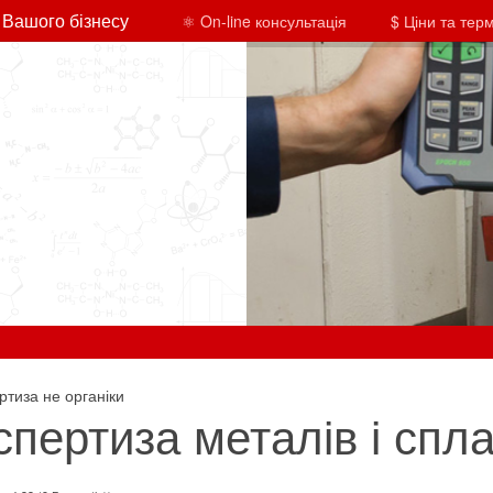
 Вашого бізнесу
⚛ On-line консультація
$ Ціни та тер
ртиза не органіки
спертиза металів і спла