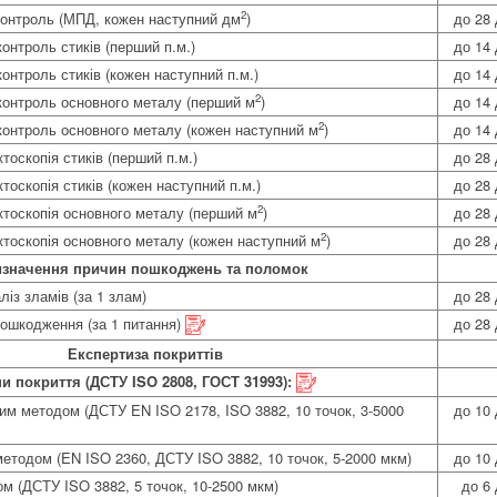
2
контроль (МПД, кожен наступний дм
)
до 28 
онтроль стиків (перший п.м.)
до 14 
онтроль стиків (кожен наступний п.м.)
до 14 
2
контроль основного металу (перший м
)
до 14 
2
контроль основного металу (кожен наступний м
)
до 14 
оскопія стиків (перший п.м.)
до 28 
оскопія стиків (кожен наступний п.м.)
до 28 
2
тоскопія основного металу (перший м
)
до 28 
2
тоскопія основного металу (кожен наступний м
)
до 28 
изначення причин пошкоджень та поломок
із зламів (за 1 злам)
до 28 
ошкодження (за 1 питання)
до 28 
Експертиза покриттів
 покриття (ДСТУ ISO 2808, ГОСТ 31993):
ним методом (ДСТУ EN ISO 2178, ISO 3882, 10 точок, 3-5000
до 10 
етодом (EN ISO 2360, ДСТУ ISO 3882, 10 точок, 5-2000 мкм)
до 10 
м (ДСТУ ISO 3882, 5 точок, 10-2500 мкм)
до 6 