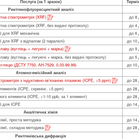
Послуга (за 1 зразок)
Термі
Рентгенофлуоресцентний аналіз
тна спектрометрія (XRF)
до 8 
на спектрометрія (XRF, без видачі протоколу)
до 4 
б для XRF механічна
до 6 
б для XRF з відпалом (2 паралелі)
до 10 
лаву (вуглець + легуючі + марка)
до 9 
лаву (вуглець + легуючі + марка, без видачі протоколу)
до 5 
углецю (ДСТУ 7750, АН-7529, 0.03-99.99)
до 10 
Атомно-емісійний аналіз
ктрометрія з індуктивно-зв’язаною плазмою (ICPE, >5 ppm)
до 28 
елементів (ICPE, скринінг, >5 ppm)
до 28 
ного елемента (ICPE, >1-10 ppb, за 1 елемент)
до 28 
б для ICPE
до 14 
Аналітична хімія
імії, проста методика
до 14 
хімії, складна методика
до 28 
Рентгенівська дифракція