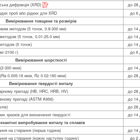
вська дифракція (XRD)
до 28 
рдих проб або рідких для XRD
до 6 
Вимірювання товщини та розмірів
вим методом (5 точок, 0.8-300 мм)
до 14 
етодом (5 точок, 0.01-25.0 мм)
до 14 
етодом (5 точок)
до 14 
мг-2100 г)
до 6 
Вимірювання шорсткості
(2-300 мкм)
до 14 
(Ra 0.005-16 мкм, Rz 0.02-160 мкм)
до 28 
Вимірювання твердості металу
нарному приладі (HB, HRC, HRB, HV)
до 28 
ивному приладі (ASTM A956)
до 14 
олів)
до 28 
них зразків для визначення твердості
до 14 
еханічні випробування металу та сплавів
ння на стирання (перша година)
до 14 
ння на стирання (кожну наступну годину)
до 2 