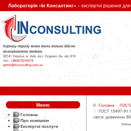
Лабораторія «Ін Консалтинг»
– експертні рішення для
Хорошу пораду може дати тільки дійсно
незацікавлена людина
02141 Україна, м. Київ, вул. Руденко, 6а, оф. 819
тел.:
+380672316316
admin@inconsulting.com.ua
Меню
Головна
ГОСТ
ГОСТ 15497-91 Оп
Головна
світлі: довжиною 8
Про компанію
Рейтин
Експертні послуги