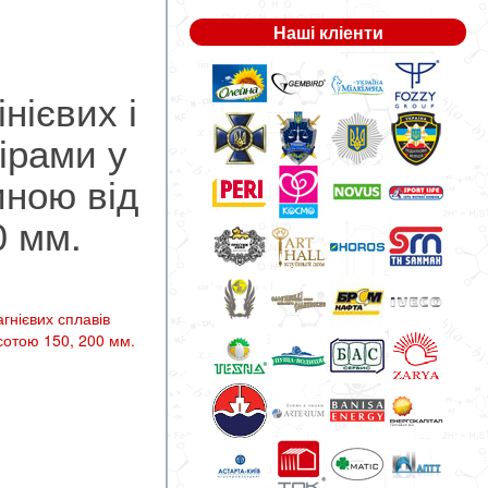
Наші кліенти
нієвих і
ірами у
иною від
0 мм.
гнієвих сплавів
сотою 150, 200 мм.