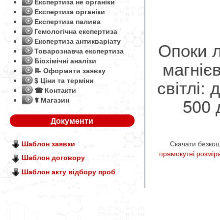
Експертиза не органіки
Експертиза органіки
Експертиза палива
Гемологічна експертиза
Експертиза антикваріату
Опоки л
Товарознавча експертиза
Біохімічні аналізи
магніє
📝 Оформити заявку
світлі:
$ Ціни та терміни
☎ Контакти
500 
☤ Магазин
Документи
Скачати безко
Шаблон заявки
прямокутні розмір
Шаблон договору
Шаблон акту відбору проб