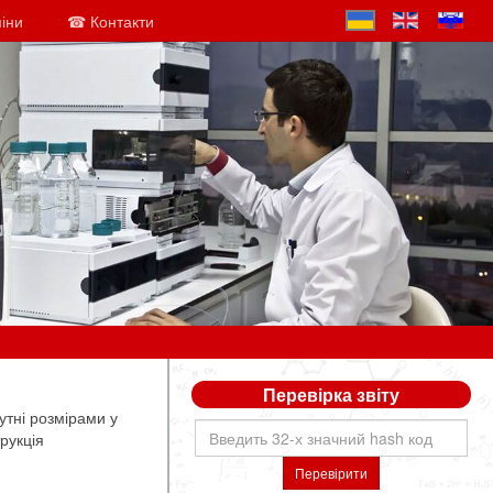
міни
☎ Контакти
Перевірка звіту
утні розмірами у
рукція
Перевірити