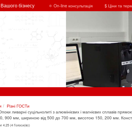
 Вашого бізнесу
⚛ On-line консультація
$ Ціни та тер
и
Різні ГОСТи
оки ливарні суцільнолиті з алюмінієвих і магнієвих сплавів прямок
00, 900 мм, шириною від 500 до 700 мм, висотою 150, 200 мм. Конст
г 4.25 (4 Голоси(ів))