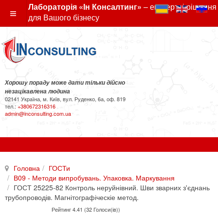
Лабораторія «Ін Консалтинг»
– експертні рішення
для Вашого бізнесу
Хорошу пораду може дати тільки дійсно
незацікавлена людина
02141 Україна, м. Київ, вул. Руденко, 6а, оф. 819
тел.:
+380672316316
admin@inconsulting.com.ua
Головна
ГОСТи
В09 - Методи випробувань. Упаковка. Маркування
ГОСТ 25225-82 Контроль неруйнівний. Шви зварних з'єднань
трубопроводів. Магнітографіческіе метод.
Рейтинг 4.41 (32 Голоси(ів))