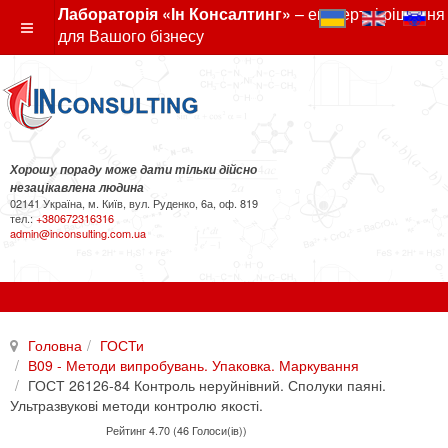
Лабораторія «Ін Консалтинг»
– експертні рішення
для Вашого бізнесу
Хорошу пораду може дати тільки дійсно
незацікавлена людина
02141 Україна, м. Київ, вул. Руденко, 6а, оф. 819
тел.:
+380672316316
admin@inconsulting.com.ua
Головна
ГОСТи
В09 - Методи випробувань. Упаковка. Маркування
ГОСТ 26126-84 Контроль неруйнівний. Сполуки паяні.
Ультразвукові методи контролю якості.
Рейтинг 4.70 (46 Голоси(ів))