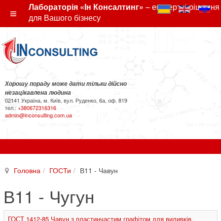
Лабораторія «Ін Консалтинг»
– експертні рішення
для Вашого бізнесу
Хорошу пораду може дати тільки дійсно
незацікавлена людина
02141 Україна, м. Київ, вул. Руденко, 6а, оф. 819
тел.:
+380672316316
admin@inconsulting.com.ua
Головна
ГОСТи
В11 - Чавун
В11 - Чугун
ГОСТ 1412-85 Чавун з пластинчастим графітом для виливків.