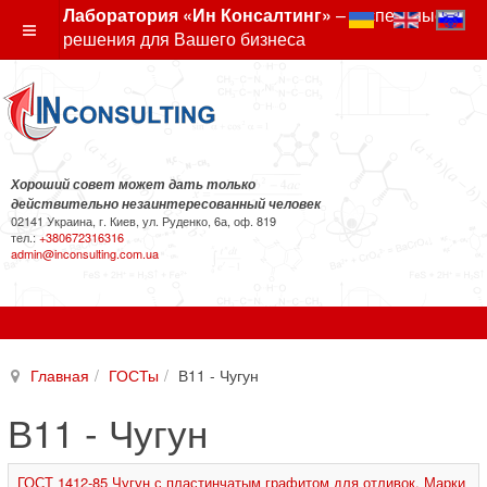
Лаборатория «Ин Консалтинг»
– экспертные
решения для Вашего бизнеса
Хороший совет может дать только
действительно незаинтересованный человек
02141 Украина, г. Киев, ул. Руденко, 6а, оф. 819
тел.:
+380672316316
admin@inconsulting.com.ua
Главная
ГОСТы
В11 - Чугун
В11 - Чугун
ГОСТ 1412-85 Чугун с пластинчатым графитом для отливок. Марки