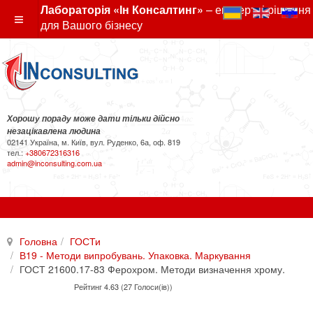
Лабораторія «Ін Консалтинг»
– експертні рішення
для Вашого бізнесу
Хорошу пораду може дати тільки дійсно
незацікавлена людина
02141 Україна, м. Київ, вул. Руденко, 6а, оф. 819
тел.:
+380672316316
admin@inconsulting.com.ua
Головна
ГОСТи
В19 - Методи випробувань. Упаковка. Маркування
ГОСТ 21600.17-83 Ферохром. Методи визначення хрому.
Рейтинг 4.63 (27 Голоси(ів))