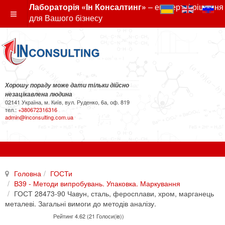
Лабораторія «Ін Консалтинг»
– експертні рішення
для Вашого бізнесу
Хорошу пораду може дати тільки дійсно
незацікавлена людина
02141 Україна, м. Київ, вул. Руденко, 6а, оф. 819
тел.:
+380672316316
admin@inconsulting.com.ua
Головна
ГОСТи
В39 - Методи випробувань. Упаковка. Маркування
ГОСТ 28473-90 Чавун, сталь, феросплави, хром, марганець
металеві. Загальні вимоги до методів аналізу.
Рейтинг 4.62 (21 Голоси(ів))